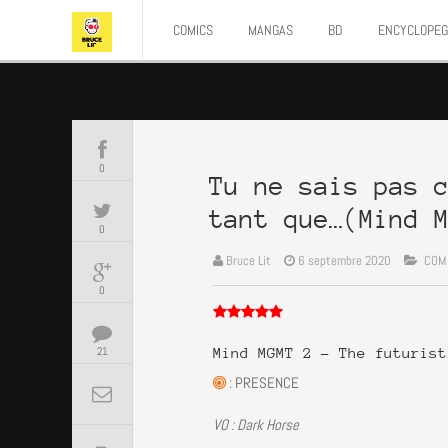
COMICS
MANGAS
BD
ENCYCLOPEG
0
Tu ne sais pas 
tant que…(Mind 
0
Bruce Lit
6 septembre 2020
COM
0
21
Mind MGMT 2 – The futurist
: PRESENCE
VO : Dark Horse