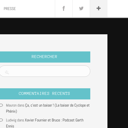
anini
PRESSE
Rock
rnado
RECHERCHER
COMMENTAIRES RECENTS
Mauron
dans
Ça, c’est un baiser ! (Le baiser de Cyclope et
Phénix)
Ludwig
dans
Xavier Fournier et Bruce : Podcast Garth
Ennis