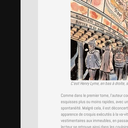
C’est Henry Lyme, en bas à droite,
Comme dans le premier tome, l’auteur con
esquisses plus ou moins rapides, avec un 
spontanéité. Malgré cela, il est déconcer
apparence de croquis exécutés à la va-vite
vestimentaires aux immeubles, en passan
lecteur se retrouve ainsi dans les couloir