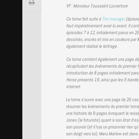
VF : Monsieur Toussaint Louverture
Ce tome fait suite à
The manager
(épisode
faut impérativement avoir lu avant. Il cont
épisodes 7 à 12, initialement parus en 20
dessinés, encrés et mis en couleurs par M
également réalisé le lettrage.
Ce tome contient également une page d
récapitulant les événements du premier 
introduction de 8 pages initialement par
Horse presents 19, ainsi que les 5 bande
internet.
Le tome s’ouvre avec une page de 20 cas
résumer les événements du premier tome.
une histoire de 8 pages évoquant le ress
Jones (le futuriste) quant à son état d’esp
son pouvoir (et il tue un prisonnier rien q
son doigt vers lui). Meru Marlow est dans 