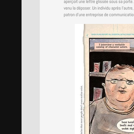
aperçoit une lettre glissée sous sa porte. E
venu la déposer. Un individu après l’autre,
patron d’une entreprise de communication