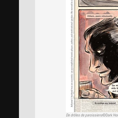
De drôles de paroissiens
©Dark Ho