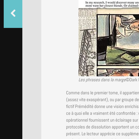
Les phrases dans la marge
©Dark 
Comme dans le premier tome, il appartien
(assez vite exaspérant), ou par groupe de
fictif Prémédité donne une vision enrich
ce à quoi elle a vraiment été confrontée :
opérationnel fournissent un éclairage su
protocoles de dissolution apportent un c
présent. Le lecteur apprécie ce supplémen