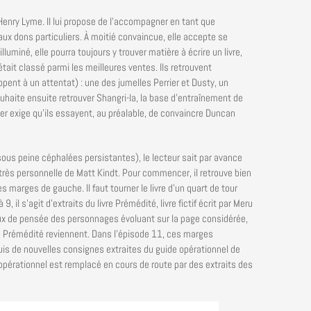
Henry Lyme. Il lui propose de l’accompagner en tant que
aux dons particuliers. À moitié convaincue, elle accepte se
uminé, elle pourra toujours y trouver matière à écrire un livre,
tait classé parmi les meilleures ventes. Ils retrouvent
ent à un attentat) : une des jumelles Perrier et Dusty, un
haite ensuite retrouver Shangri-la, la base d’entraînement de
ier exige qu’ils essayent, au préalable, de convaincre Duncan
sous peine céphalées persistantes), le lecteur sait par avance
e très personnelle de Matt Kindt. Pour commencer, il retrouve bien
s marges de gauche. Il faut tourner le livre d’un quart de tour
9, il s’agit d’extraits du livre Prémédité, livre fictif écrit par Meru
flux de pensée des personnages évoluant sur la page considérée,
 de Prémédité reviennent. Dans l’épisode 11, ces marges
uis de nouvelles consignes extraites du guide opérationnel de
opérationnel est remplacé en cours de route par des extraits des