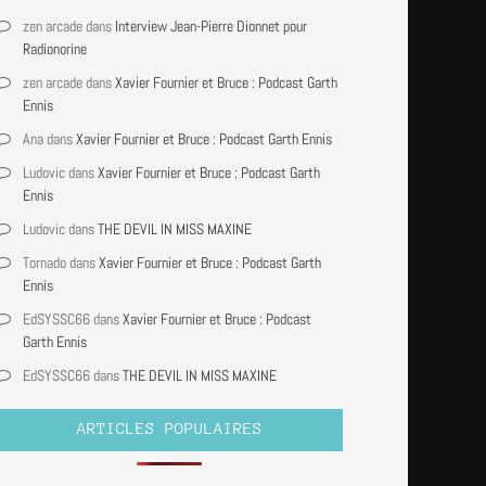
zen arcade
dans
Interview Jean-Pierre Dionnet pour
Radionorine
zen arcade
dans
Xavier Fournier et Bruce : Podcast Garth
Ennis
Ana
dans
Xavier Fournier et Bruce : Podcast Garth Ennis
Ludovic
dans
Xavier Fournier et Bruce : Podcast Garth
Ennis
Ludovic
dans
THE DEVIL IN MISS MAXINE
Tornado
dans
Xavier Fournier et Bruce : Podcast Garth
Ennis
EdSYSSC66
dans
Xavier Fournier et Bruce : Podcast
Garth Ennis
EdSYSSC66
dans
THE DEVIL IN MISS MAXINE
ARTICLES POPULAIRES