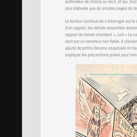
profondeur de champ au récit, et qui, tou
plus élaborée que de simples pages de tex
Le lecteur continue de s’interroger sur le
d’un rapport, les détails essentiels doiven
rapport de terrain standard. », soit « Le 
récit par un narrateur non fiable. À clas
ajouté de petits dessins esquissés en ba
expliquer les précautions prises pour tr