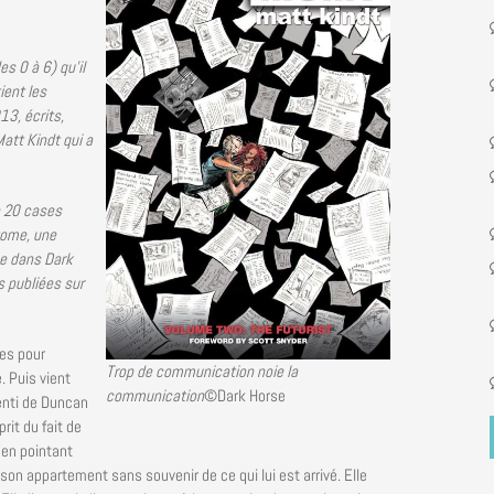
s 0 à 6) qu’il
ient les
13, écrits,
att Kindt qui a
e 20 cases
tome, une
ue dans Dark
s publiées sur
es pour
Trop de communication noie la
 Puis vient
communication
©Dark Horse
enti de Duncan
rit du fait de
u’en pointant
son appartement sans souvenir de ce qui lui est arrivé. Elle