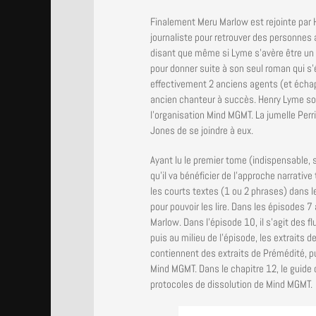
Finalement Meru Marlow est rejointe par 
journaliste pour retrouver des personnes 
disant que même si Lyme s’avère être un ill
pour donner suite à son seul roman qui s’é
effectivement 2 anciens agents (et échapp
ancien chanteur à succès. Henry Lyme sou
l’organisation Mind MGMT. La jumelle Perr
Jones de se joindre à eux.
Ayant lu le premier tome (indispensable, 
qu’il va bénéficier de l’approche narrativ
les courts textes (1 ou 2 phrases) dans le
pour pouvoir les lire. Dans les épisodes 7 à 
Marlow. Dans l’épisode 10, il s’agit des 
puis au milieu de l’épisode, les extraits
contiennent des extraits de Prémédité, p
Mind MGMT. Dans le chapitre 12, le guide 
protocoles de dissolution de Mind MGMT.