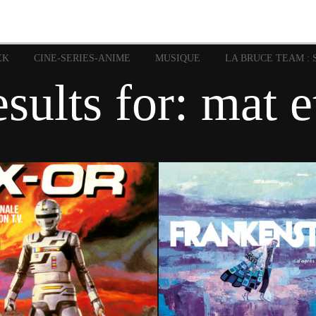
image
Graphic Novel
Glénat
Garth Ennis
JP Nguye
Independants
JB Vu Van
Marvel
Mangas
Musiq
Mattie boy
EK
CINE-SERIES-ANIME
MUSIQUE
LA BRUCE TEAM : 
Panini
Prése
Presse
Patrick Faivre
sults for:
mat e
Rock
Semic
Special Guest
Spidey
Sup
Punisher
Tornado
Urban
xme
Teamup
Vertigo
9 mai 2026
5 mai 2026