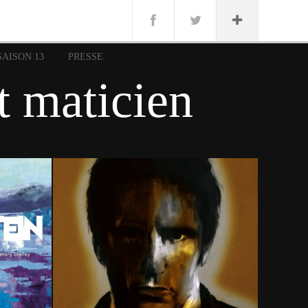
n
Lug
ue
SAISON 13
PRESSE
nce
t maticien
erman
n
10 mars 2024