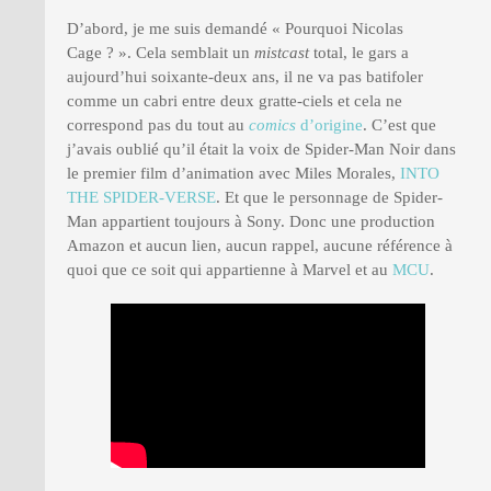
D’abord, je me suis demandé « Pourquoi Nicolas
Cage ? ». Cela semblait un
mistcast
total, le gars a
aujourd’hui soixante-deux ans, il ne va pas batifoler
comme un cabri entre deux gratte-ciels et cela ne
correspond pas du tout au
comics
d’origine
. C’est que
j’avais oublié qu’il était la voix de Spider-Man Noir dans
le premier film d’animation avec Miles Morales,
INTO
THE SPIDER-VERSE
. Et que le personnage de Spider-
Man appartient toujours à Sony. Donc une production
Amazon et aucun lien, aucun rappel, aucune référence à
quoi que ce soit qui appartienne à Marvel et au
MCU
.