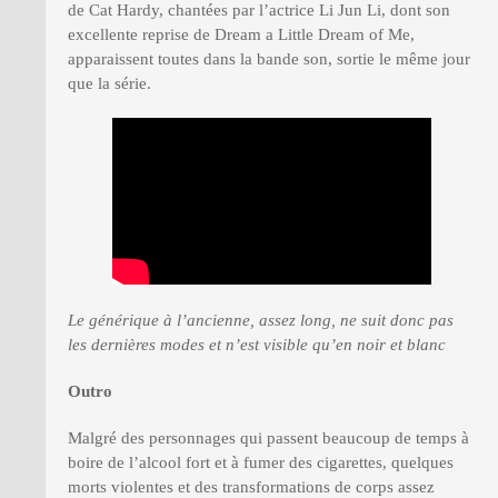
de Cat Hardy, chantées par l’actrice Li Jun Li, dont son
excellente reprise de Dream a Little Dream of Me,
apparaissent toutes dans la bande son, sortie le même jour
que la série.
Le générique à l’ancienne, assez long, ne suit donc pas
les dernières modes et n’est visible qu’en noir et blanc
Outro
Malgré des personnages qui passent beaucoup de temps à
boire de l’alcool fort et à fumer des cigarettes, quelques
morts violentes et des transformations de corps assez