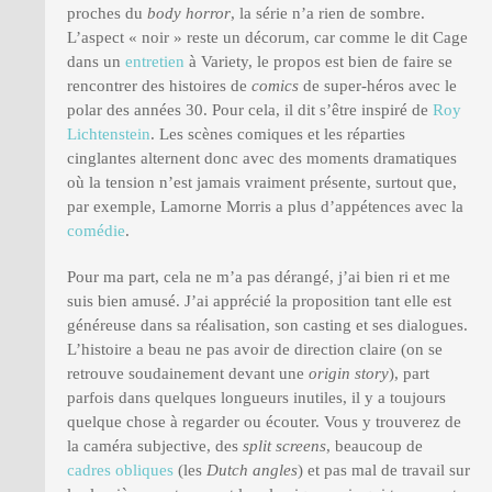
proches du
body horror
, la série n’a rien de sombre.
L’aspect « noir » reste un décorum, car comme le dit Cage
dans un
entretien
à Variety, le propos est bien de faire se
rencontrer des histoires de
comics
de super-héros avec le
polar des années 30. Pour cela, il dit s’être inspiré de
Roy
Lichtenstein
. Les scènes comiques et les réparties
cinglantes alternent donc avec des moments dramatiques
où la tension n’est jamais vraiment présente, surtout que,
par exemple, Lamorne Morris a plus d’appétences avec la
comédie
.
Pour ma part, cela ne m’a pas dérangé, j’ai bien ri et me
suis bien amusé. J’ai apprécié la proposition tant elle est
généreuse dans sa réalisation, son casting et ses dialogues.
L’histoire a beau ne pas avoir de direction claire (on se
retrouve soudainement devant une
origin story
), part
parfois dans quelques longueurs inutiles, il y a toujours
quelque chose à regarder ou écouter. Vous y trouverez de
la caméra subjective, des
split screens
, beaucoup de
cadres obliques
(les
Dutch angles
) et pas mal de travail sur