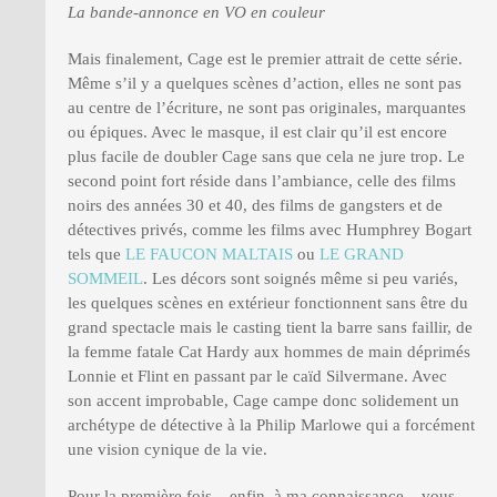
La bande-annonce en VO en couleur
Mais finalement, Cage est le premier attrait de cette série.
Même s’il y a quelques scènes d’action, elles ne sont pas
au centre de l’écriture, ne sont pas originales, marquantes
ou épiques. Avec le masque, il est clair qu’il est encore
plus facile de doubler Cage sans que cela ne jure trop. Le
second point fort réside dans l’ambiance, celle des films
noirs des années 30 et 40, des films de gangsters et de
détectives privés, comme les films avec Humphrey Bogart
tels que
LE FAUCON MALTAIS
ou
LE GRAND
SOMMEIL
. Les décors sont soignés même si peu variés,
les quelques scènes en extérieur fonctionnent sans être du
grand spectacle mais le casting tient la barre sans faillir, de
la femme fatale Cat Hardy aux hommes de main déprimés
Lonnie et Flint en passant par le caïd Silvermane. Avec
son accent improbable, Cage campe donc solidement un
archétype de détective à la Philip Marlowe qui a forcément
une vision cynique de la vie.
Pour la première fois – enfin, à ma connaissance – vous