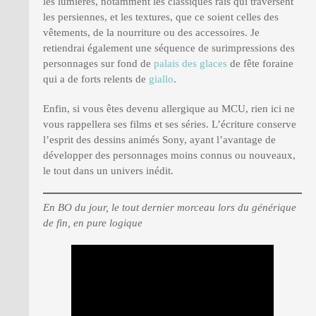
les lumières, notamment les classiques rais qui traversent
les persiennes, et les textures, que ce soient celles des
vêtements, de la nourriture ou des accessoires. Je
retiendrai également une séquence de surimpressions des
personnages sur fond de
palais des glaces
de fête foraine
qui a de forts relents de
giallo
.
Enfin, si vous êtes devenu allergique au MCU, rien ici ne
vous rappellera ses films et ses séries. L’écriture conserve
l’esprit des dessins animés Sony, ayant l’avantage de
développer des personnages moins connus ou nouveaux,
le tout dans un univers inédit.
En BO du jour, le tout dernier morceau lors du générique
de fin, en pure logique