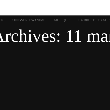
image
Graphic Novel
Glénat
Garth Ennis
JP Nguye
Independants
JB Vu Van
Marvel
Mangas
Musiq
Mattie boy
EK
CINE-SERIES-ANIME
MUSIQUE
LA BRUCE TEAM : 
Panini
Prése
Presse
Patrick Faivre
Archives:
11 ma
Rock
Semic
Special Guest
Spidey
Sup
Punisher
Tornado
Urban
xme
Teamup
Vertigo