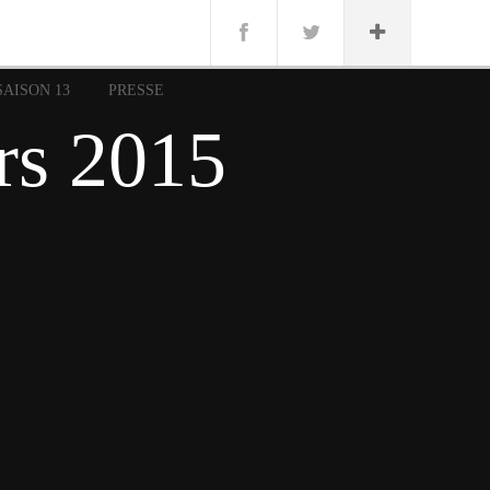
n
Lug
ue
SAISON 13
PRESSE
nce
rs 2015
erman
n