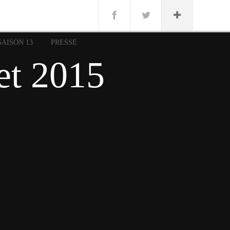
n
Lug
ue
SAISON 13
PRESSE
nce
let 2015
erman
n