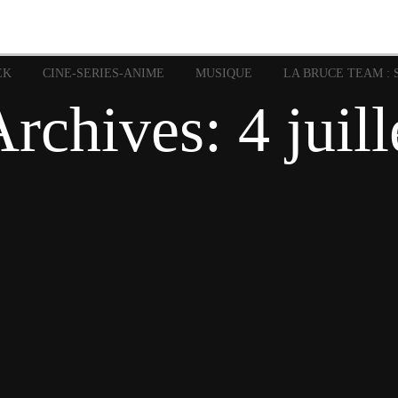
image
Graphic Novel
Glénat
Garth Ennis
JP Nguye
Independants
JB Vu Van
Marvel
Mangas
Musiq
Mattie boy
EK
CINE-SERIES-ANIME
MUSIQUE
LA BRUCE TEAM : 
Panini
Prése
Presse
Patrick Faivre
Archives:
4 juil
Rock
Semic
Special Guest
Spidey
Sup
Punisher
Tornado
Urban
xme
Teamup
Vertigo