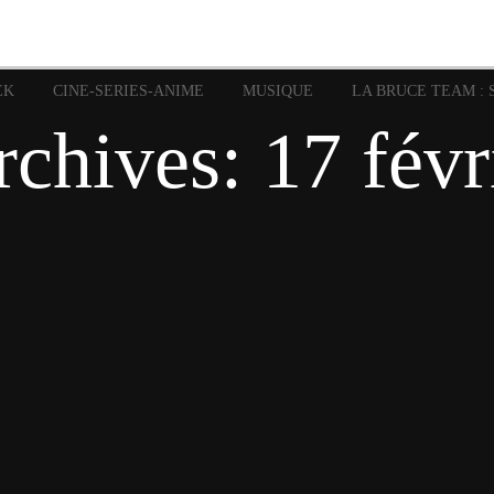
image
Graphic Novel
Glénat
Garth Ennis
JP Nguye
Independants
JB Vu Van
Marvel
Mangas
Musiq
Mattie boy
EK
CINE-SERIES-ANIME
MUSIQUE
LA BRUCE TEAM : 
Panini
Prése
Presse
Patrick Faivre
rchives:
17 févr
Rock
Semic
Special Guest
Spidey
Sup
Punisher
Tornado
Urban
xme
Teamup
Vertigo