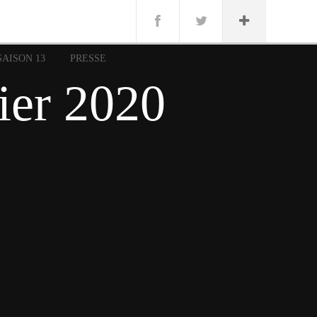
n
Lug
ue
SAISON 13
PRESSE
nce
ier 2020
erman
n