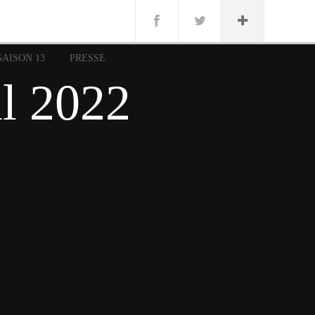
n
Lug
ue
SAISON 13
PRESSE
nce
il 2022
erman
n