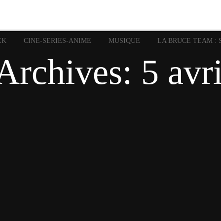
image
Graphic Novel
Glénat
Garth Ennis
JP Nguye
Independants
JB Vu Van
Marvel
Mangas
Musiq
Mattie boy
EK
CINE-SERIES-ANIME
MUSIQUE
LA BRUCE TEAM : 
Panini
Prése
Presse
Patrick Faivre
 Archives:
5 avr
Rock
Semic
Special Guest
Spidey
Sup
Punisher
Tornado
Urban
xme
Teamup
Vertigo