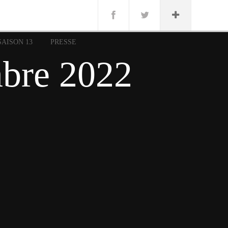
n
Lug
ue
SAISON 13
PRESSE
nce
bre 2022
erman
n