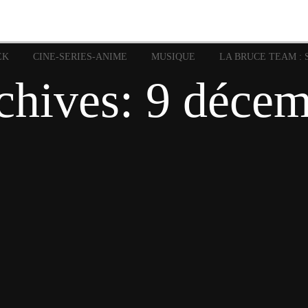
image
Graphic Novel
Glénat
Garth Ennis
JP Nguye
Independants
JB Vu Van
Marvel
Mangas
Musiq
Mattie boy
EK
CINE-SERIES-ANIME
MUSIQUE
LA BRUCE TEAM : 
Panini
Prése
Presse
Patrick Faivre
chives:
9 décem
Rock
Semic
Special Guest
Spidey
Sup
Punisher
Tornado
Urban
xme
Teamup
Vertigo