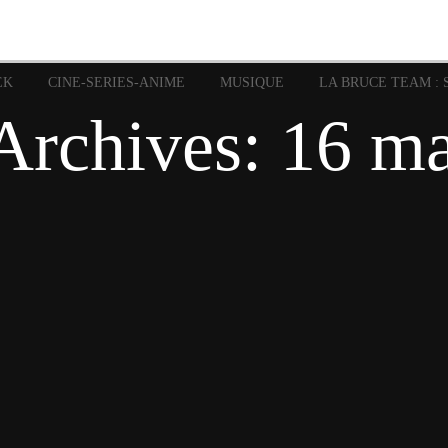
image
Graphic Novel
Glénat
Garth Ennis
JP Nguye
Independants
JB Vu Van
Marvel
Mangas
Musiq
Mattie boy
EK
CINE-SERIES-ANIME
MUSIQUE
LA BRUCE TEAM : 
Panini
Prése
Presse
Patrick Faivre
Archives:
16 ma
Rock
Semic
Special Guest
Spidey
Sup
Punisher
Tornado
Urban
xme
Teamup
Vertigo