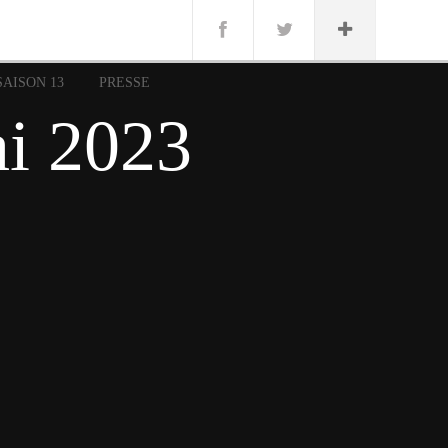
n
Lug
ue
SAISON 13
PRESSE
nce
i 2023
erman
n