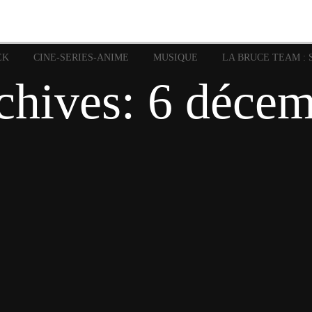
image
Graphic Novel
Glénat
Garth Ennis
JP Nguye
Independants
JB Vu Van
Marvel
Mangas
Musiq
Mattie boy
EK
CINE-SERIES-ANIME
MUSIQUE
LA BRUCE TEAM : 
Panini
Prése
Presse
Patrick Faivre
chives:
6 décem
Rock
Semic
Special Guest
Spidey
Sup
Punisher
Tornado
Urban
xme
Teamup
Vertigo