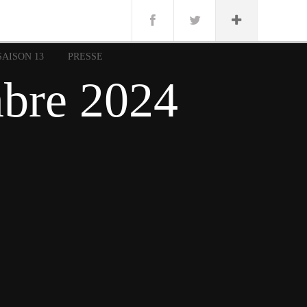
n
Lug
ue
SAISON 13
PRESSE
nce
bre 2024
erman
n