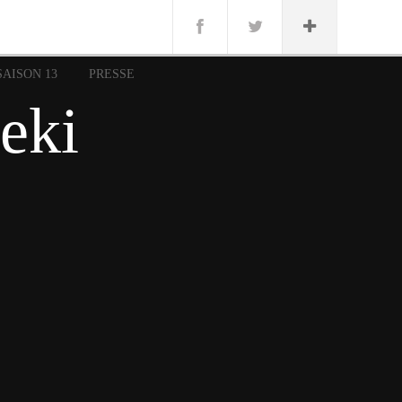
n
Lug
ue
SAISON 13
PRESSE
nce
eki
erman
n