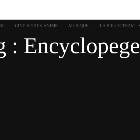
image
Graphic Novel
Glénat
Garth Ennis
JP Nguye
Independants
JB Vu Van
Marvel
Mangas
Musiq
Mattie boy
EK
CINE-SERIES-ANIME
MUSIQUE
LA BRUCE TEAM : 
Panini
Prése
Presse
Patrick Faivre
g : Encyclopege
Rock
Semic
Special Guest
Spidey
Sup
Punisher
Tornado
Urban
xme
Teamup
Vertigo