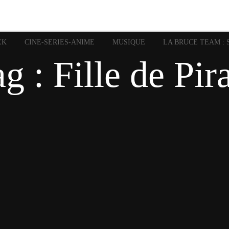
image
Graphic Novel
Glénat
Garth Ennis
JP Nguye
Independants
JB Vu Van
Marvel
Mangas
Musiq
Mattie boy
EK
CINE-SERIES-ANIME
MUSIQUE
LA BRUCE TEAM : 
Panini
Prése
Presse
Patrick Faivre
g : Fille de Pir
Rock
Semic
Special Guest
Spidey
Sup
Punisher
Tornado
Urban
xme
Teamup
Vertigo