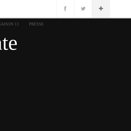
n
Lug
ue
SAISON 13
PRESSE
nce
ate
erman
n