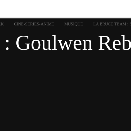
image
Graphic Novel
Glénat
Garth Ennis
JP Nguye
Independants
JB Vu Van
Marvel
Mangas
Musiq
Mattie boy
EK
CINE-SERIES-ANIME
MUSIQUE
LA BRUCE TEAM : 
Panini
Prése
Presse
Patrick Faivre
 : Goulwen Re
Rock
Semic
Special Guest
Spidey
Sup
Punisher
Tornado
Urban
xme
Teamup
Vertigo