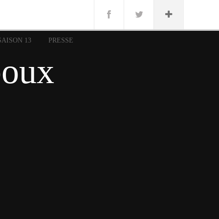
n
Lug
ue
SAISON 13
PRESSE
nce
boux
erman
n