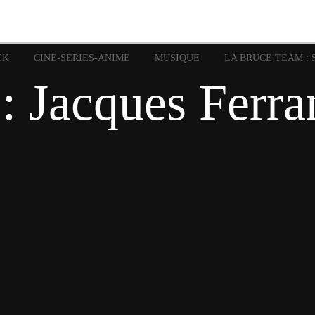
image
Graphic Novel
Glénat
Garth Ennis
JP Nguye
Independants
JB Vu Van
Marvel
Mangas
Musiq
Mattie boy
EK
CINE-SERIES-ANIME
MUSIQUE
LA BRUCE TEAM : 
Panini
Prése
Presse
Patrick Faivre
: Jacques Ferr
Rock
Semic
Special Guest
Spidey
Sup
Punisher
Tornado
Urban
xme
Teamup
Vertigo