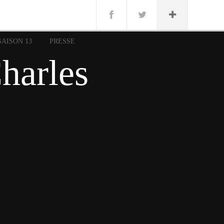
n
Lug
ue
SAISON 13
PRESSE
nce
harles
erman
n