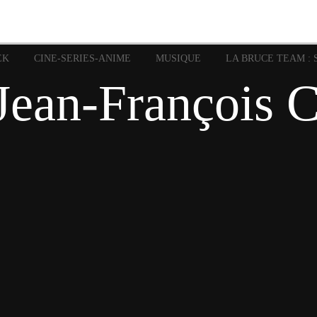
image
Graphic Novel
Glénat
Garth Ennis
JP Nguye
Independants
JB Vu Van
Marvel
Mangas
Musiq
Mattie boy
EK
CINE-SERIES-ANIME
MUSIQUE
LA BRUCE TEAM : 
Panini
Prése
Presse
Patrick Faivre
 Jean-François C
Rock
Semic
Special Guest
Spidey
Sup
Punisher
Tornado
Urban
xme
Teamup
Vertigo