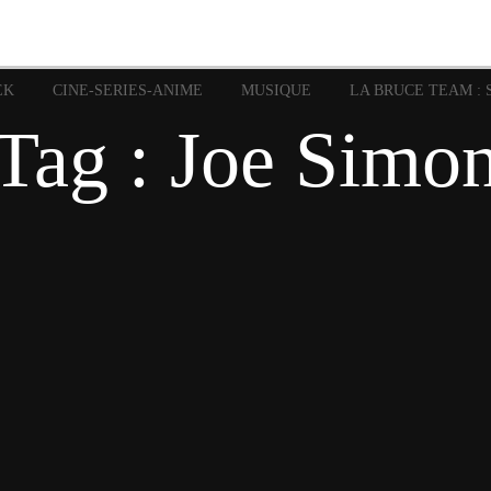
image
Graphic Novel
Glénat
Garth Ennis
JP Nguye
Independants
JB Vu Van
Marvel
Mangas
Musiq
Mattie boy
EK
CINE-SERIES-ANIME
MUSIQUE
LA BRUCE TEAM : 
Panini
Prése
Presse
Patrick Faivre
Tag : Joe Simo
Rock
Semic
Special Guest
Spidey
Sup
Punisher
Tornado
Urban
xme
Teamup
Vertigo