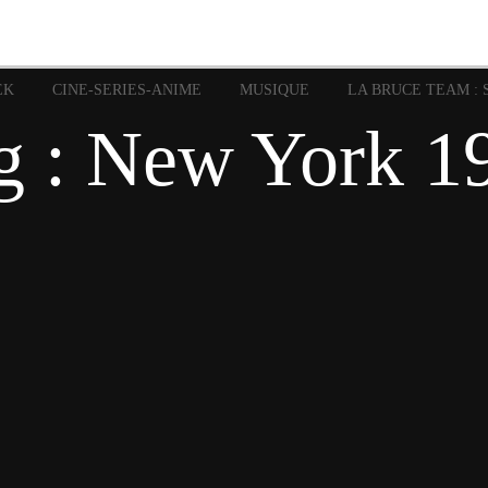
image
Graphic Novel
Glénat
Garth Ennis
JP Nguye
Independants
JB Vu Van
Marvel
Mangas
Musiq
Mattie boy
EK
CINE-SERIES-ANIME
MUSIQUE
LA BRUCE TEAM : 
Panini
Prése
Presse
Patrick Faivre
g : New York 1
Rock
Semic
Special Guest
Spidey
Sup
Punisher
Tornado
Urban
xme
Teamup
Vertigo