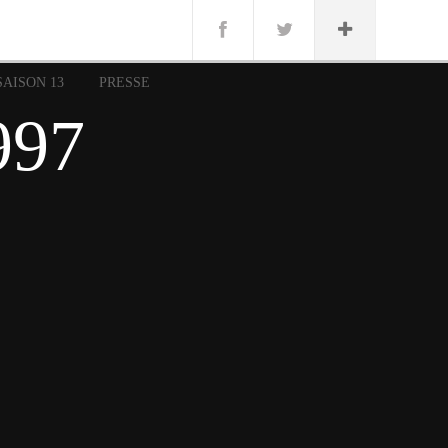
n
Lug
ue
SAISON 13
PRESSE
nce
997
erman
n