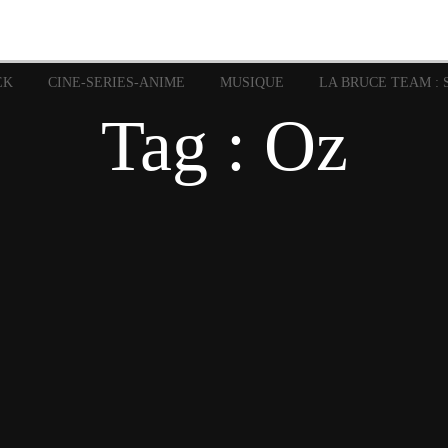
image
Graphic Novel
Glénat
Garth Ennis
JP Nguye
Independants
JB Vu Van
Marvel
Mangas
Musiq
Mattie boy
EK
CINE-SERIES-ANIME
MUSIQUE
LA BRUCE TEAM : 
Panini
Prése
Presse
Patrick Faivre
Tag : Oz
Rock
Semic
Special Guest
Spidey
Sup
Punisher
Tornado
Urban
xme
Teamup
Vertigo