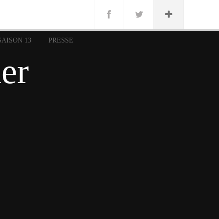
n
Lug
ue
SAISON 13
PRESSE
nce
er
erman
n