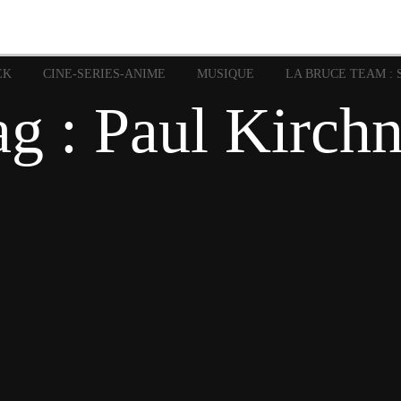
image
Graphic Novel
Glénat
Garth Ennis
JP Nguye
Independants
JB Vu Van
Marvel
Mangas
Musiq
Mattie boy
EK
CINE-SERIES-ANIME
MUSIQUE
LA BRUCE TEAM : 
Panini
Prése
Presse
Patrick Faivre
ag : Paul Kirchn
Rock
Semic
Special Guest
Spidey
Sup
Punisher
Tornado
Urban
xme
Teamup
Vertigo