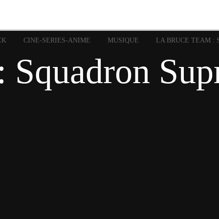
image
Graphic Novel
Glénat
Garth Ennis
JP Nguye
Independants
JB Vu Van
Marvel
Mangas
Musiq
Mattie boy
EK
CINE-SERIES-ANIME
MUSIQUE
LA BRUCE TEAM : 
Panini
Prése
Presse
Patrick Faivre
: Squadron Su
Rock
Semic
Special Guest
Spidey
Sup
Punisher
Tornado
Urban
xme
Teamup
Vertigo