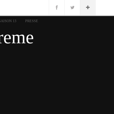
n
Lug
ue
SAISON 13
PRESSE
nce
preme
erman
n