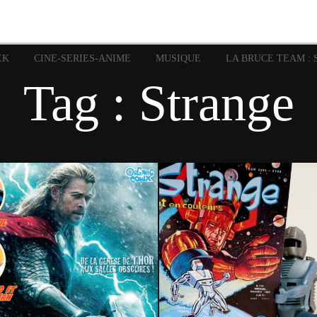
image
Graphic Novel
Glénat
Garth Ennis
JP Nguye
Independants
JB Vu Van
Marvel
Mangas
Musiq
Mattie boy
EK
CINE-SERIES-ANIME
MUSIQUE
LA BRUCE TEAM : 
Panini
Prése
Presse
Patrick Faivre
Tag : Strange
Rock
Semic
Special Guest
Spidey
Sup
Punisher
Tornado
Urban
xme
Teamup
Vertigo
1 octobre 2021
23 décembre 2020