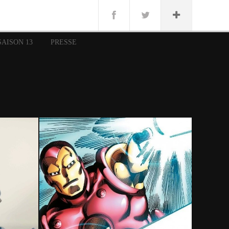
n
Lug
ue
SAISON 13
PRESSE
nce
erman
n
14 juin 2020