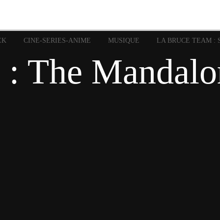
image
Graphic Novel
Glénat
Garth Ennis
JP Nguye
Independants
JB Vu Van
Marvel
Mangas
Musiq
Mattie boy
EK
CINE-SERIES-ANIME
MUSIQUE
LA BRUCE TEAM : 
Panini
Prése
Presse
Patrick Faivre
 : The Mandalo
Rock
Semic
Special Guest
Spidey
Sup
Punisher
Tornado
Urban
xme
Teamup
Vertigo