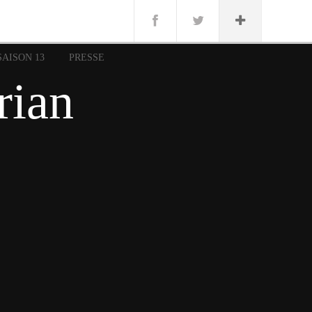
n
Lug
ue
SAISON 13
PRESSE
nce
rian
erman
n