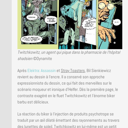
Twitchkowitz, un agent qui pique dans la pharmacie de l’hôpital
shadsien
©Dynamite
Après
Elektra: Assassin
et
Stray Toasters
, Bil Sienkiewicz
revient au dessin à l’encre. Il a conservé son approche
expressionniste du dessin, ce qui fait des merveilles sur le
scénario moqueur et ironique d’Helfer. Dès la première page, le
contraste exagéré en le fluet Twitchkowitz et l’énorme biker
barbu est délicieux.
La réaction du biker à l’injection de produits psychotrope se
traduit par un œil dilaté émettant des rayonnements au travers
des lunettes de soleil. Twitchkowitz en lui-même est un petit