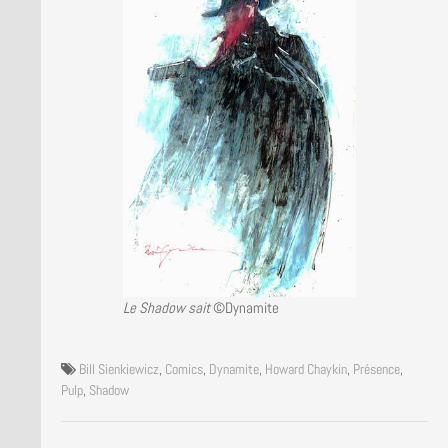
Le Shadow sait
©Dynamite
Bill Sienkiewicz
,
Comics
,
Dynamite
,
Howard Chaykin
,
Présence
,
Pulp
,
Shadow