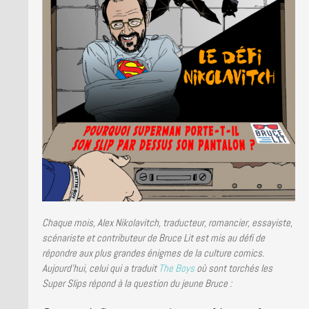
LA BRUCE TEAM : SAISON 13
PRESSE
Chaque mois, Alex Nikolavitch, traducteur, romancier, essayiste,
scénariste et contributeur de Bruce Lit est mis au défi de
répondre aux plus grandes énigmes de la culture comics.
Aujourd’hui, celui qui a traduit
The Boys
où sont torchés les
Super Slips répond à la question du jeune Bruce :