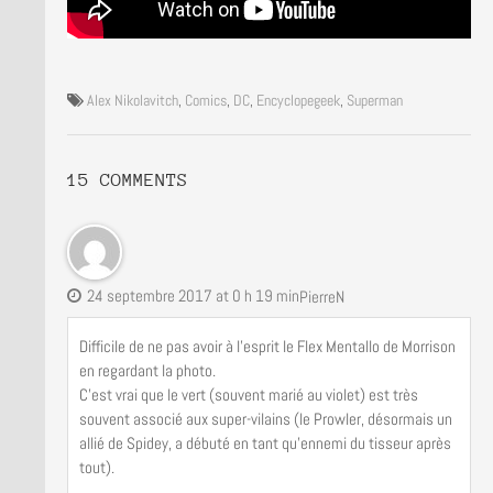
Alex Nikolavitch
,
Comics
,
DC
,
Encyclopegeek
,
Superman
15 COMMENTS
24 septembre 2017 at 0 h 19 min
PierreN
Difficile de ne pas avoir à l’esprit le Flex Mentallo de Morrison
en regardant la photo.
C’est vrai que le vert (souvent marié au violet) est très
souvent associé aux super-vilains (le Prowler, désormais un
allié de Spidey, a débuté en tant qu’ennemi du tisseur après
tout).