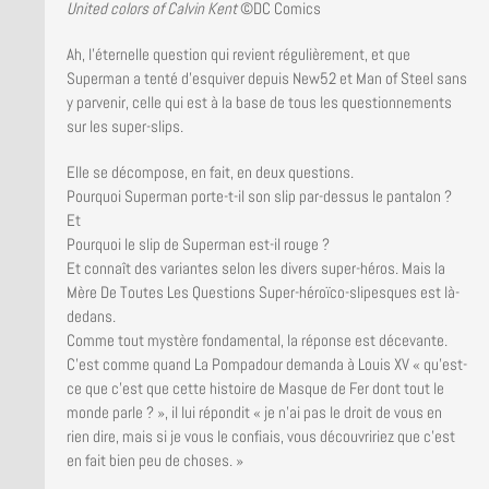
United colors of Calvin Kent
©DC Comics
Ah, l’éternelle question qui revient régulièrement, et que
Superman a tenté d’esquiver depuis New52 et Man of Steel sans
y parvenir, celle qui est à la base de tous les questionnements
sur les super-slips.
Elle se décompose, en fait, en deux questions.
Pourquoi Superman porte-t-il son slip par-dessus le pantalon ?
Et
Pourquoi le slip de Superman est-il rouge ?
Et connaît des variantes selon les divers super-héros. Mais la
Mère De Toutes Les Questions Super-héroïco-slipesques est là-
dedans.
Comme tout mystère fondamental, la réponse est décevante.
C’est comme quand La Pompadour demanda à Louis XV « qu’est-
ce que c’est que cette histoire de Masque de Fer dont tout le
monde parle ? », il lui répondit « je n’ai pas le droit de vous en
rien dire, mais si je vous le confiais, vous découvririez que c’est
en fait bien peu de choses. »