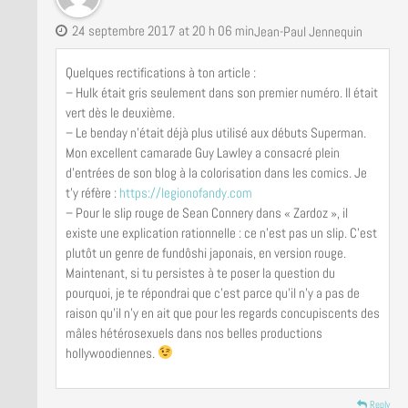
24 septembre 2017 at 20 h 06 min
Jean-Paul Jennequin
Quelques rectifications à ton article :
– Hulk était gris seulement dans son premier numéro. Il était
vert dès le deuxième.
– Le benday n’était déjà plus utilisé aux débuts Superman.
Mon excellent camarade Guy Lawley a consacré plein
d’entrées de son blog à la colorisation dans les comics. Je
t’y réfère :
https://legionofandy.com
– Pour le slip rouge de Sean Connery dans « Zardoz », il
existe une explication rationnelle : ce n’est pas un slip. C’est
plutôt un genre de fundôshi japonais, en version rouge.
Maintenant, si tu persistes à te poser la question du
pourquoi, je te répondrai que c’est parce qu’il n’y a pas de
raison qu’il n’y en ait que pour les regards concupiscents des
mâles hétérosexuels dans nos belles productions
hollywoodiennes.
Reply