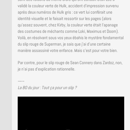
validé la couleur verte de Hulk, accident d’impression survenu
après deux numéros de Hulk gris : ce vert lui conférait une
identité visuelle et le faisait ressortir sur les pages (alors
qu’assez souvent, chez Kirby, la couleur verte était l’apanage
des costumes de méchants comme Loki, Maximus et Doom).
Voilà, en résolvant sous vos yeux ébahis le mystère fondamental
du slip rouge de Superman, je sais que j’ai d’une certaine
manière assassiné votre enfance. Mais c’est pour votre bien.
Par contre, pour le slip rouge de Sean Connery dans Zardoz, non,
je n’ai pas d’explication rationnelle.
—–
La BO du jour : Tout ça pour un slip ?