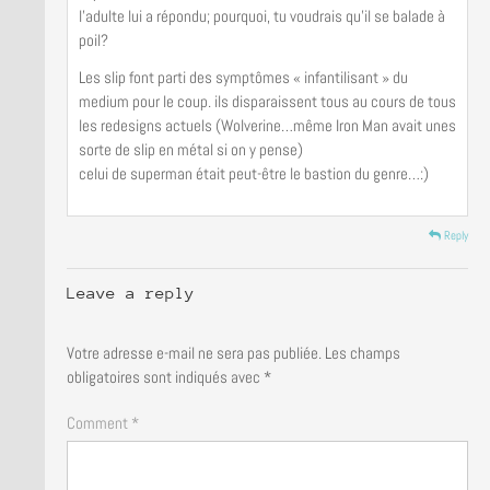
l’adulte lui a répondu; pourquoi, tu voudrais qu’il se balade à
poil?
Les slip font parti des symptômes « infantilisant » du
medium pour le coup. ils disparaissent tous au cours de tous
les redesigns actuels (Wolverine…même Iron Man avait unes
sorte de slip en métal si on y pense)
celui de superman était peut-être le bastion du genre…:)
Reply
Leave a reply
Votre adresse e-mail ne sera pas publiée.
Les champs
obligatoires sont indiqués avec
*
Comment *