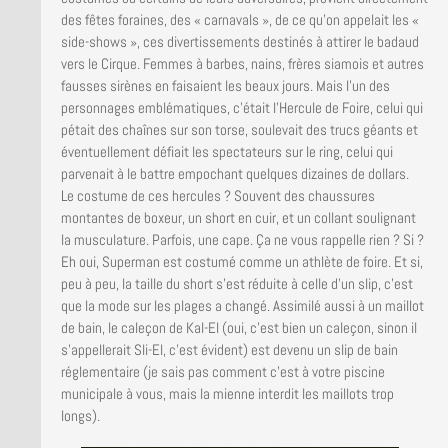
des fêtes foraines, des « carnavals », de ce qu’on appelait les «
side-shows », ces divertissements destinés à attirer le badaud
vers le Cirque. Femmes à barbes, nains, frères siamois et autres
fausses sirènes en faisaient les beaux jours. Mais l’un des
personnages emblématiques, c’était l’Hercule de Foire, celui qui
pétait des chaînes sur son torse, soulevait des trucs géants et
éventuellement défiait les spectateurs sur le ring, celui qui
parvenait à le battre empochant quelques dizaines de dollars.
Le costume de ces hercules ? Souvent des chaussures
montantes de boxeur, un short en cuir, et un collant soulignant
la musculature. Parfois, une cape. Ça ne vous rappelle rien ? Si ?
Eh oui, Superman est costumé comme un athlète de foire. Et si,
peu à peu, la taille du short s’est réduite à celle d’un slip, c’est
que la mode sur les plages a changé. Assimilé aussi à un maillot
de bain, le caleçon de Kal-El (oui, c’est bien un caleçon, sinon il
s’appellerait Sli-El, c’est évident) est devenu un slip de bain
réglementaire (je sais pas comment c’est à votre piscine
municipale à vous, mais la mienne interdit les maillots trop
longs).