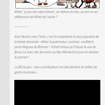
Alfred : Le jeu des sept erreurs : en dehors du bec, qu’est-ce qui
différencie cet Alfred de l’autre ?
————
Avec Nestor chez Tintin, c’est le majordome le plus populaire de
la bande dessinée : Alfred, le guérisseur, cuisinier, confident,
porte-flingues de Batman ! Il était temps qu’il fasse la une de
Bruce Lit avec rien de moins qu’Alex Nikolavitch pour en dresser
le portrait !
La BO du jour : mes contributeurs ont décidément de drôles de
goûts musicaux….