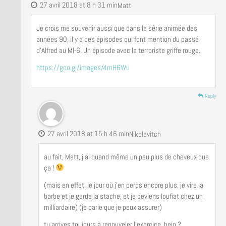
27 avril 2018 at 8 h 31 min
Matt
Je crois me souvenir aussi que dans la série animée des
années 90, il y a des épisodes qui font mention du passé
d’Alfred au MI-6. Un épisode avec la terroriste griffe rouge.
https://goo.gl/images/4mH6Wu
Reply
27 avril 2018 at 15 h 46 min
Nikolavitch
au fait, Matt, j’ai quand même un peu plus de cheveux que
ça !
(mais en effet, le jour où j’en perds encore plus, je vire la
barbe et je garde la stache, et je deviens loufiat chez un
milliardaire) (je parie que je peux assurer)
tu arrives toujours à renouveler l’exercice, hein ?