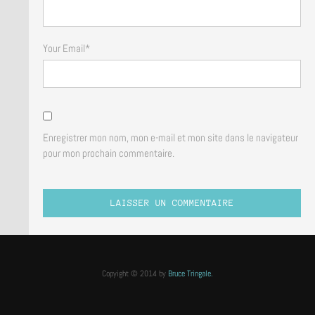
Your Email
*
Enregistrer mon nom, mon e-mail et mon site dans le navigateur
pour mon prochain commentaire.
Copyight © 2014 by
Bruce Tringale.
Crédits