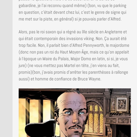
gabardine, je l’ai reconnu quand même) (bon, vu que le parking
en question, c’était devant chez lui, c’est le genre de signe qui
me met sur la piste, en général) si je pouvais parler d’Alfred.
Alors, pas le roi saxon qui a régné au IXe siècle en Angleterre et
qui était contemporain des invasions viking. Non. Ça aurait été
trop facile. Non, il parlait bien d’Alfred Pennyworth, le majordome
(donc non pas un roi du Haut Moyen-Âge, mais ce qu’on appelait
à l’époque un Maire du Palais, Major Domo en latin, si si, je vous
jure) (ne vous mettez pas Martel en tête, j’en viens au fait,
promis)(bon, j’avais promis d’arrêter les parenthèses à rallonge
aussi) et homme de confiance de Bruce Wayne.