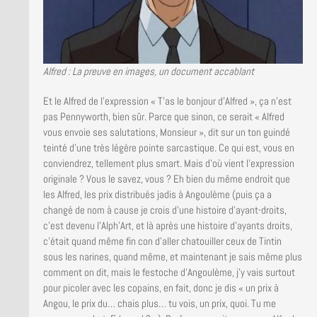
Alfred : La preuve en images, un document accablant
Et le Alfred de l’expression « T’as le bonjour d’Alfred », ça n’est
pas Pennyworth, bien sûr. Parce que sinon, ce serait « Alfred
vous envoie ses salutations, Monsieur », dit sur un ton guindé
teinté d’une très légère pointe sarcastique. Ce qui est, vous en
conviendrez, tellement plus smart. Mais d’où vient l’expression
originale ? Vous le savez, vous ? Eh bien du même endroit que
les Alfred, les prix distribués jadis à Angoulème (puis ça a
changé de nom à cause je crois d’une histoire d’ayant-droits,
c’est devenu l’Alph’Art, et là après une histoire d’ayants droits,
c’était quand même fin con d’aller chatouiller ceux de Tintin
sous les narines, quand même, et maintenant je sais même plus
comment on dit, mais le festoche d’Angoulème, j’y vais surtout
pour picoler avec les copains, en fait, donc je dis « un prix à
Angou, le prix du… chais plus… tu vois, un prix, quoi. Tu me