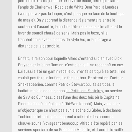
père en fils (et majordome de la vieille école, celle qui était à
l’angle de Clarkenwell Road et de White Bear Yard, à Londres
(vous pouvez pas la louper, c’est presque en face de la boutique
de magie). On y apprend la distance réglementaire entre le
couteau et l’assiette, le port de tête raide sans être altier et le
lever de sourcil chargé de sens. Mais pas la boxe, ni la
trachéotomie avec un corps de stylo Bic, ni le pilotage à
distance de la batmobile.
En fait, la raison pour laquelle Alfred s’entend si bien avec Dick
Grayson et le jeune Damian, c’est bien qu’il se reconnaît en eux.
Lui aussi a été un gamin rebelle qui n’en faisait qu’à sa tête. Il ne
voulait pas faire le loufiat, il a fait l’acteur. Et attention, l’acteur
Shakespearien, comme Patrick Stewart (qui faisait pas le
loufiat, mais le cocher, dans
Le Petit Lord Fontelroy
, au service
de Sir Alec Guinness, c’est l’une des deux fois où le Capitaine
Picard a donné la réplique à Obi-Wan Kenobi). Mais, vous allez
m’objecter que ce n’est pas sur la scène du Globe, à déclamer
Toubiorenotetoubi qu’on apprend à rafistoler les hommes
chauve-souris. Voyageant beaucoup, Alfred a été repéré par les
services spéciaux de sa Gracieuse Majesté, et il aurait travaillé