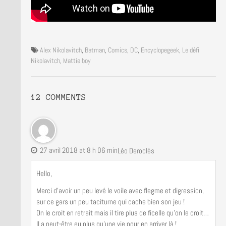
Alex Nikolavitch
,
Batman
,
Comics
,
DC
,
Encyclopegeek
,
Le défi
Nikolavitch
,
Mattie boy
12 COMMENTS
27 avril 2018 at 8 h 06 min
Léo Deroclès
Hello,
Merci d’avoir un peu levé le voile avec flegme et digression,
sur ce gars un peu taciturne qui cache bien son jeu !
On le croit en retrait mais il tire plus de ficelle qu’on le croit…
Il a peut-être eu plus qu’une vie pour en arriver là !