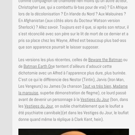
comme compagnon de chambrée rien moins qu’un autre acteur,
Christopher Lee, qui a combattu là-bas pour de vrai) ? En Afrique
lors de la décolonisation ? En Irlande du Nord ? Aux Malouines ?
En Afghanistan (aux côtés alors du Docteur Watson version
Sherlock) ? Allez savoir. Toujours est-il que, si après son retour, il
s’est réconcilié avec son père sur le lit de mort de ce dernier et a
pris sa place chez les Wayne, Alfred est beaucoup plus bad-ass
que son apparence pourrait le laisser supposer.
Les versions les plus récentes, celles de
Beware the Batman
ou
de
Batman Earth On
e tentent d’ailleurs d’adoucir cette
dichotomie avec un Alfred à l’apparence plus dure, plus burinée.
C’est ce qui le différencie des Nestor (Tintin), Jarvis (Iron Man,
Les Vengeurs) ou James (la chanson
Tout va très bien, Madame
la marquise
, superbe démonstration de flegme), ce lourd passé
avant de devenir un personnage à la
Vestiges du Jour
(bon, dans
les
Vestiges du Jour
, on oublie charitablement que le loufiat a
été psychiatre cannibale)(et dans les Vestiges du Jour, le loufiat
donne quand même la réplique à Clark Kent, hein).