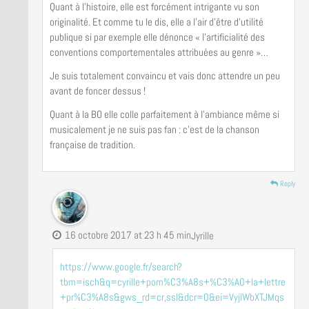
Quant à l’histoire, elle est forcément intrigante vu son
originalité. Et comme tu le dis, elle a l’air d’être d’utilité
publique si par exemple elle dénonce « l’artificialité des
conventions comportementales attribuées au genre »…
Je suis totalement convaincu et vais donc attendre un peu
avant de foncer dessus !
Quant à la BO elle colle parfaitement à l’ambiance même si
musicalement je ne suis pas fan : c’est de la chanson
française de tradition.
Reply
16 octobre 2017 at 23 h 45 min
Jyrille
https://www.google.fr/search?
tbm=isch&q=cyrille+pom%C3%A8s+%C3%A0+la+lettre
+pr%C3%A8s&gws_rd=cr,ssl&dcr=0&ei=VyjlWbXTJMqs