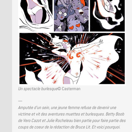
Un spectacle burlesque
© Casterman
—
Amputée d’un sein, une jeune femme refuse de devenir une
victime et vit des aventures muettes et burlesques. Betty Boob
de Vero Cazot et Julie Rocheleau bien partie pour faire partie des
coups de coeur de la rédaction de Bruce Lit. Et voici pourquoi.