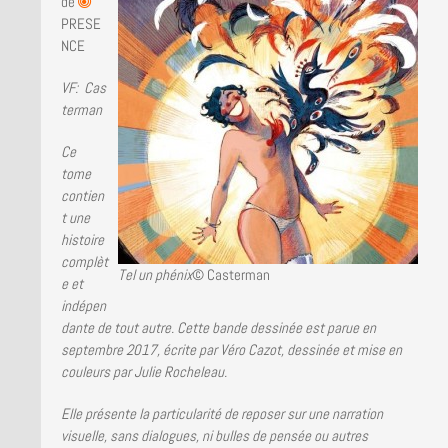
LA BRUCE TEAM : SAISON 13
de
PRESE
NCE
PRESSE
VF: Cas
terman
Ce
tome
contien
t une
histoire
complèt
Tel un phénix
© Casterman
e et
indépen
dante de tout autre. Cette bande dessinée est parue en
septembre 2017, écrite par Véro Cazot, dessinée et mise en
couleurs par Julie Rocheleau.
Elle présente la particularité de reposer sur une narration
visuelle, sans dialogues, ni bulles de pensée ou autres