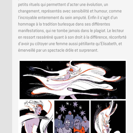
petits rituels qui permettent d’acter une évolution, un
changement, représentés avec sensibilité et humour, comme
l’incroyable enterrement du sein amputé. Enfin il s’agit d’un
hommage à la tradition burlesque dans ses différentes
manifestations, qui ne tombe jamais dans le plagiat. Le lecteur
en ressort rasséréné quant à son droit à la différence, réconforté
d’avoir pu côtoyer une femme aussi pétillante qu’Elisabeth, et
émerveillé par un spectacle drôle et surprenant.