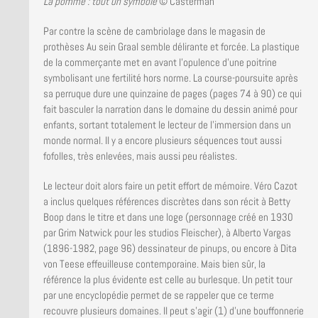
La pomme : tout un symbole
© Casterman
Par contre la scène de cambriolage dans le magasin de
prothèses Au sein Graal semble délirante et forcée. La plastique
de la commerçante met en avant l’opulence d’une poitrine
symbolisant une fertilité hors norme. La course-poursuite après
sa perruque dure une quinzaine de pages (pages 74 à 90) ce qui
fait basculer la narration dans le domaine du dessin animé pour
enfants, sortant totalement le lecteur de l’immersion dans un
monde normal. Il y a encore plusieurs séquences tout aussi
fofolles, très enlevées, mais aussi peu réalistes.
Le lecteur doit alors faire un petit effort de mémoire. Véro Cazot
a inclus quelques références discrètes dans son récit à Betty
Boop dans le titre et dans une loge (personnage créé en 1930
par Grim Natwick pour les studios Fleischer), à Alberto Vargas
(1896-1982, page 96) dessinateur de pinups, ou encore à Dita
von Teese effeuilleuse contemporaine. Mais bien sûr, la
référence la plus évidente est celle au burlesque. Un petit tour
par une encyclopédie permet de se rappeler que ce terme
recouvre plusieurs domaines. Il peut s’agir (1) d’une bouffonnerie