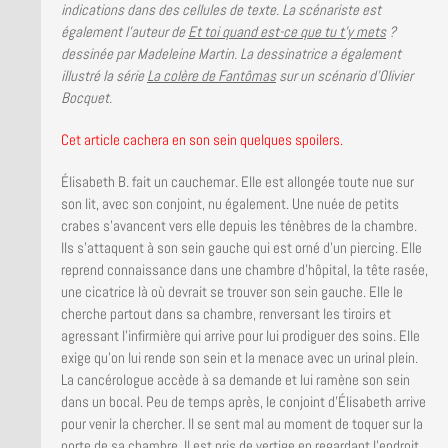
indications dans des cellules de texte. La scénariste est
également l’auteur de
Et toi quand est-ce que tu t’y mets
?
dessinée par Madeleine Martin. La dessinatrice a également
illustré la série
La colère de Fantômas
sur un scénario d’Olivier
Bocquet.
Cet article cachera en son sein quelques spoilers.
Élisabeth B. fait un cauchemar. Elle est allongée toute nue sur
son lit, avec son conjoint, nu également. Une nuée de petits
crabes s’avancent vers elle depuis les ténèbres de la chambre.
Ils s’attaquent à son sein gauche qui est orné d’un piercing. Elle
reprend connaissance dans une chambre d’hôpital, la tête rasée,
une cicatrice là où devrait se trouver son sein gauche. Elle le
cherche partout dans sa chambre, renversant les tiroirs et
agressant l’infirmière qui arrive pour lui prodiguer des soins. Elle
exige qu’on lui rende son sein et la menace avec un urinal plein.
La cancérologue accède à sa demande et lui ramène son sein
dans un bocal. Peu de temps après, le conjoint d’Élisabeth arrive
pour venir la chercher. Il se sent mal au moment de toquer sur la
porte de sa chambre. Il est pris de vertige en regardant l’endroit