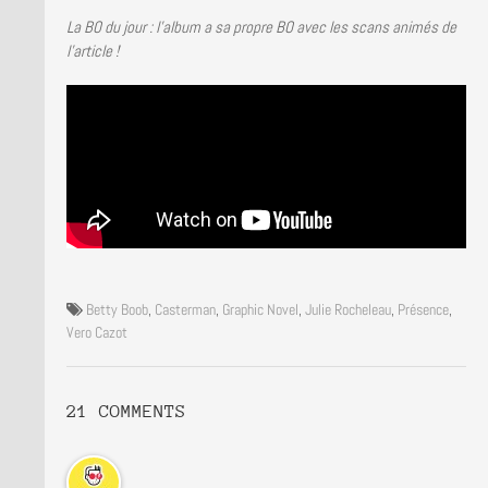
La BO du jour : l’album a sa propre BO avec les scans animés de
l’article !
Betty Boob
,
Casterman
,
Graphic Novel
,
Julie Rocheleau
,
Présence
,
Vero Cazot
21 COMMENTS