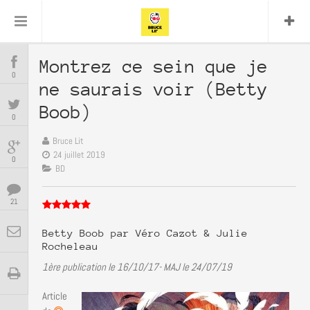
Comics
Lit
Bullshit Detector
DC
Cyrille M
Daredevil
Dark Horse
Delcourt
Eddy Vanleffe
Edwige Dupont
Montrez ce sein que je
COMICS
Encyclopegeek
Figure Replay
Focus
0
ne saurais voir (Betty
Graphic
Garth Ennis
Glénat
Frank Miller
Independants
image
Novel
JB Vu
MANGAS
Boob)
0
JP Nguyen
Mangas
Van
Lug
Marvel
Bruce Lit
Musique
Mattie boy
BD
24 juillet 2019
0
Panini
Presse
BD
Patrick Faivre
Présence
ENCYCLOPEGEEK
Rock
Semic
Punisher
21
Teamup
Special Guest
Spidey
Superman
Tornado
Urban
xmen
CINE-SERIES-ANIME
Vertigo
Betty Boob par Véro Cazot & Julie
Rocheleau
1ère publication le 16/10/17- MAJ le 24/07/19
MUSIQUE
Article