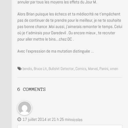
annuler par tous les moyens les effets du Jour M.
Alors Brian puisque les échecs et ta médiocrité ne t’empêchent
pas de continuer de te prendre pour le meilleur, je ne te souhaite
pas bonne chance .Moi aussi, j’aimerais remonter le temps. Celui
où je t’admirais pour Daredevil . Ou encore mieux , te recruter
pour aller mettre le bins…chez DC .
Avec l’expression de ma mutation distinguée …
bendis
,
Bruce Lit
,
Bullshit Detector
,
Comics
,
Marvel
,
Panini
,
xmen
6 COMMENTS
17 juillet 2014 at 21 h 25 min
nicolas