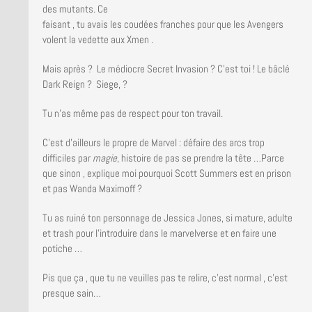
des mutants.
Ce
faisant , tu avais les coudées franches pour que les Avengers
volent la vedette aux Xmen .
Mais après ? Le médiocre Secret Invasion ? C’est toi ! Le bâclé
Dark Reign ?
Siege, ?
Tu n’as même pas de respect pour ton travail.
C’est d’ailleurs le propre de Marvel : défaire des arcs trop
difficiles par
magie
, histoire de pas se prendre la tête …Parce
que sinon , explique moi pourquoi Scott Summers est en prison
et pas Wanda Maximoff ?
Tu as ruiné ton personnage de Jessica Jones, si mature, adulte
et trash pour l’introduire dans le marvelverse et en faire une
potiche …
Pis que ça , que tu ne veuilles pas te relire, c’est normal , c’est
presque sain…