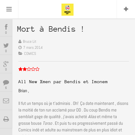
Comics
Lit
Bullshit Detector
DC
Cyrille M
Daredevil
Dark Horse
Delcourt
Eddy Vanleffe
Edwige Dupont
Mort à Bendis !
COMICS
Encyclopegeek
Figure Replay
Focus
0
Graphic
Garth Ennis
Glénat
Frank Miller
Bruce Lit
Independants
image
Novel
JB Vu
MANGAS
7 mars 2014
0
JP Nguyen
Mangas
COMICS
Van
Lug
Marvel
Musique
Mattie boy
BD
0
Panini
Presse
Patrick Faivre
Présence
ENCYCLOPEGEEK
All New Xmen par Bendis et Imonem
Rock
Semic
Punisher
6
Brian ,
Teamup
Special Guest
Spidey
Superman
Tornado
Urban
xmen
CINE-SERIES-ANIME
Vertigo
Il fut un temps où je t’admirais . Oh! Ça date maintenant , disons
la moitié de ton run acclamé pour DD . Du coup Bendis me
semblait gage de qualité , j’avais acheté
Alias
et même ta
MUSIQUE
grosse
bouse
Torso
. Et puis tu es progressivement passé du
Comics indé et adulte au mainstream de plus en plus idiot et