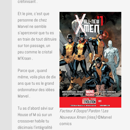
LA BRUCE TEAM : SAISON 13
crétinisant .
Et le pire, c’est que
PRESSE
personne de chez
Marvel ne semble
s’apercevoir que tu es
en train de tout détruire
sur ton passage, un
peu comme le cristal
M’Kraan .
Parce que , quand
même, voila plus de dix
ans que tu es le grand
ordonnateur des idées
Marvel .
Tu as d’abord sévi sur
Facteur X Ooops! Pardon ! Les
House of M où sur un
Nouveaux Xmen (rires)
©Marvel
crossover habile tu
comics
décimais l’intégralité