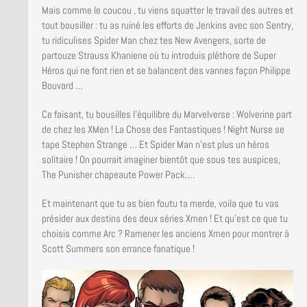
Mais comme le coucou , tu viens squatter le travail des autres et
tout bousiller : tu as ruiné les efforts de Jenkins avec son Sentry,
tu ridiculises Spider Man chez tes New Avengers, sorte de
partouze Strauss Khaniene où tu introduis pléthore de Super
Héros qui ne font rien et se balancent des vannes façon Philippe
Bouvard …
Ce faisant, tu bousilles l’équilibre du Marvelverse : Wolverine part
de chez les XMen ! La Chose des Fantastiques ! Night Nurse se
tape Stephen Strange … Et Spider Man n’est plus un héros
solitaire ! On pourrait imaginer bientôt que sous tes auspices,
The Punisher chapeaute Power Pack….
Et maintenant que tu as bien foutu ta merde, voila que tu vas
présider aux destins des deux séries Xmen !
Et qu’est ce que tu
choisis comme Arc ? Ramener les anciens Xmen pour montrer à
Scott Summers son errance fanatique !