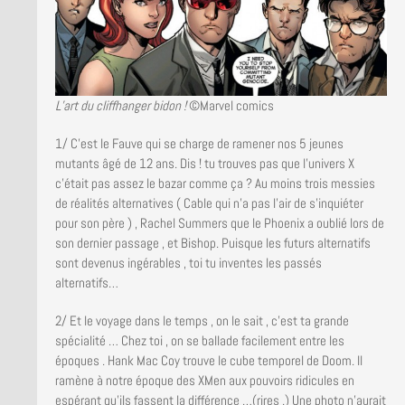
L’art du cliffhanger bidon !
©Marvel comics
1/ C’est le Fauve qui se charge de ramener nos 5 jeunes
mutants âgé de 12 ans. Dis ! tu trouves pas que l’univers X
c’était pas assez le bazar comme ça ? Au moins trois messies
de réalités alternatives ( Cable qui n’a pas l’air de s’inquiéter
pour son père ) , Rachel Summers que le Phoenix a oublié lors de
son dernier passage , et Bishop. Puisque les futurs alternatifs
sont devenus ingérables , toi tu inventes les passés
alternatifs…
2/ Et le voyage dans le temps , on le sait , c’est ta grande
spécialité … Chez toi , on se ballade facilement entre les
époques . Hank Mac Coy trouve le cube temporel de Doom. Il
ramène à notre époque des XMen aux pouvoirs ridicules en
espérant qu’ils fassent la différence …(rires .) Une photo n’aurait