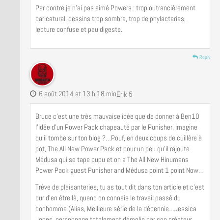
Par contre je n’ai pas aimé Powers : trop outrancièrement
caricatural, dessins trop sombre, trop de phylacteries,
lecture confuse et peu digeste.
Reply
6 août 2014 at 13 h 18 min
Erik 5
Bruce c’est une très mauvaise idée que de donner à Ben10
l’idée d’un Power Pack chapeauté par le Punisher, imagine
qu’il tombe sur ton blog ?…Pouf, en deux coups de cuillère à
pot, The All New Power Pack et pour un peu qu’il rajoute
Médusa qui se tape pupu et on a The All New Hinumans
Power Pack guest Punisher and Médusa point 1 point Now…
Trêve de plaisanteries, tu as tout dit dans ton article et c’est
dur d’en être là, quand on connais le travail passé du
bonhomme (Alias, Meilleure série de la décennie…Jessica
Jones, personnage totalement démolie par son créateur