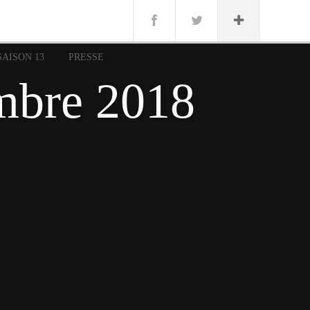
n
Lug
ue
SAISON 13
PRESSE
nce
mbre 2018
erman
n