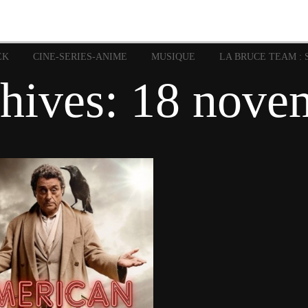
image
Graphic Novel
Glénat
Garth Ennis
JP Nguye
Independants
JB Vu Van
Marvel
Mangas
Musiq
Mattie boy
EK
CINE-SERIES-ANIME
MUSIQUE
LA BRUCE TEAM : 
Panini
Prése
Presse
Patrick Faivre
chives:
18 nove
Rock
Semic
Special Guest
Spidey
Sup
Punisher
Tornado
Urban
xme
Teamup
Vertigo
18 novembre 2018