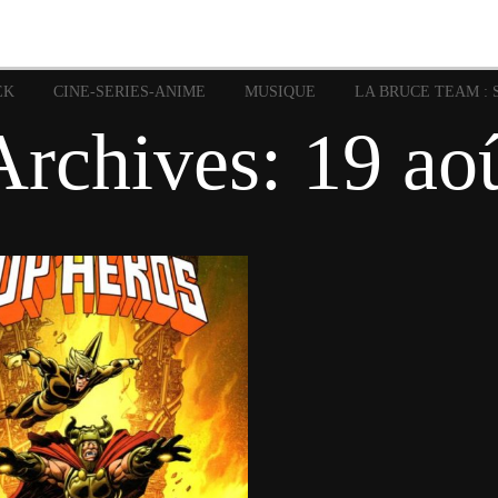
image
Graphic Novel
Glénat
Garth Ennis
JP Nguye
Independants
JB Vu Van
Marvel
Mangas
Musiq
Mattie boy
EK
CINE-SERIES-ANIME
MUSIQUE
LA BRUCE TEAM : 
Panini
Prése
Presse
Patrick Faivre
Archives:
19 ao
Rock
Semic
Special Guest
Spidey
Sup
Punisher
Tornado
Urban
xme
Teamup
Vertigo
19 août 2021