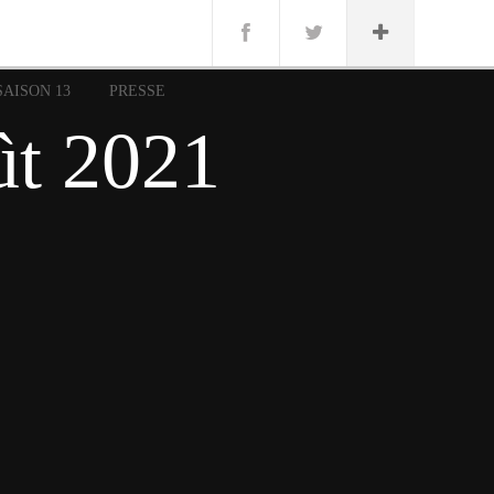
n
Lug
ue
SAISON 13
PRESSE
nce
ût 2021
erman
n