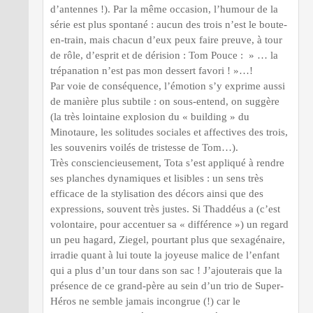
d’antennes !). Par la même occasion, l’humour de la
série est plus spontané : aucun des trois n’est le boute-
en-train, mais chacun d’eux peux faire preuve, à tour
de rôle, d’esprit et de dérision : Tom Pouce : » … la
trépanation n’est pas mon dessert favori ! »…!
Par voie de conséquence, l’émotion s’y exprime aussi
de manière plus subtile : on sous-entend, on suggère
(la très lointaine explosion du « building » du
Minotaure, les solitudes sociales et affectives des trois,
les souvenirs voilés de tristesse de Tom…).
Très consciencieusement, Tota s’est appliqué à rendre
ses planches dynamiques et lisibles : un sens très
efficace de la stylisation des décors ainsi que des
expressions, souvent très justes. Si Thaddéus a (c’est
volontaire, pour accentuer sa « différence ») un regard
un peu hagard, Ziegel, pourtant plus que sexagénaire,
irradie quant à lui toute la joyeuse malice de l’enfant
qui a plus d’un tour dans son sac ! J’ajouterais que la
présence de ce grand-père au sein d’un trio de Super-
Héros ne semble jamais incongrue (!) car le