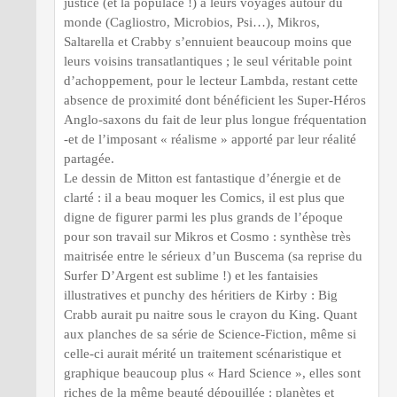
justice (et la populace !) à leurs voyages autour du
monde (Cagliostro, Microbios, Psi…), Mikros,
Saltarella et Crabby s’ennuient beaucoup moins que
leurs voisins transatlantiques ; le seul véritable point
d’achoppement, pour le lecteur Lambda, restant cette
absence de proximité dont bénéficient les Super-Héros
Anglo-saxons du fait de leur plus longue fréquentation
-et de l’imposant « réalisme » apporté par leur réalité
partagée.
Le dessin de Mitton est fantastique d’énergie et de
clarté : il a beau moquer les Comics, il est plus que
digne de figurer parmi les plus grands de l’époque
pour son travail sur Mikros et Cosmo : synthèse très
maitrisée entre le sérieux d’un Buscema (sa reprise du
Surfer D’Argent est sublime !) et les fantaisies
illustratives et punchy des héritiers de Kirby : Big
Crabb aurait pu naitre sous le crayon du King. Quant
aux planches de sa série de Science-Fiction, même si
celle-ci aurait mérité un traitement scénaristique et
graphique beaucoup plus « Hard Science », elles sont
riches de la même beauté dépouillée : planètes et