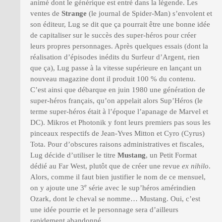
animé dont le générique est entré dans la légende. Les
ventes de
Strange
(le journal de Spider-Man) s’envolent et
son éditeur, Lug se dit que ça pourrait être une bonne idée
de capitaliser sur le succès des super-héros pour créer
leurs propres personnages. Après quelques essais (dont la
réalisation d’épisodes inédits du Surfeur d’Argent, rien
que ça), Lug passe à la vitesse supérieure en lançant un
nouveau magazine dont il produit 100 % du contenu.
C’est ainsi que débarque en juin 1980 une génération de
super-héros français, qu’on appelait alors Sup’Héros (le
terme super-héros était à l’époque l’apanage de Marvel et
DC). Mikros et Photonik y font leurs premiers pas sous les
pinceaux respectifs de Jean-Yves Mitton et Cyro (Cyrus)
Tota. Pour d’obscures raisons administratives et fiscales,
Lug décide d’utiliser le titre
Mustang
, un Petit Format
dédié au Far West, plutôt que de créer une revue
ex nihilo
.
Alors, comme il faut bien justifier le nom de ce mensuel,
e
on y ajoute une 3
série avec le sup’héros amérindien
Ozark, dont le cheval se nomme… Mustang. Oui, c’est
une idée pourrie et le personnage sera d’ailleurs
rapidement abandonné.