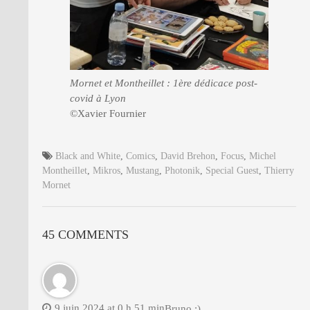
Mornet et Montheillet : 1ère dédicace post-
covid à Lyon
©Xavier Fournier
Black and White
,
Comics
,
David Brehon
,
Focus
,
Michel
Montheillet
,
Mikros
,
Mustang
,
Photonik
,
Special Guest
,
Thierry
Mornet
45 COMMENTS
9 juin 2024 at 0 h 51 min
Bruno :)