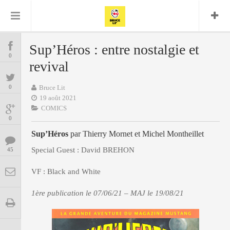
Bruce Lit
Bullshit Detector
Comics
Cyrille M
DC
Daredevil
Dark Horse
Sup’Héros : entre nostalgie et
COMICS
Delcourt
0
Eddy Vanleffe
Edwige
revival
Encyclopegeek
Figure
Dupont
MANGAS
Replay
Focus
Frank Miller
Garth Ennis
0
Bruce Lit
image
Graphic Novel
Glénat
19 août 2021
JP
Independants
JB Vu Van
COMICS
BD
Nguyen
Mangas
0
Lug
Marvel
Sup’Héros
par Thierry Mornet et Michel Montheillet
Musique
Mattie boy
ENCYCLOPEGEEK
Panini
Special Guest : David BREHON
45
Presse
Patrick Faivre
Présence
CINE-SERIES-ANIME
Rock
Semic
VF : Black and White
Punisher
Teamup
Special Guest
Spidey
Superman
1ère publication le 07/06/21 – MAJ le 19/08/21
Tornado
Urban
xmen
Vertigo
MUSIQUE
LA BRUCE TEAM : SAISON 13