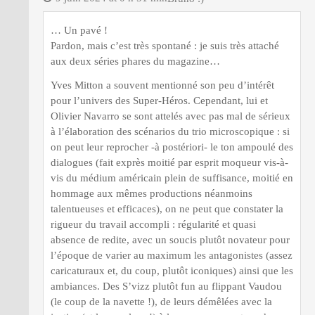
… Un pavé !
Pardon, mais c’est très spontané : je suis très attaché
aux deux séries phares du magazine…
Yves Mitton a souvent mentionné son peu d’intérêt
pour l’univers des Super-Héros. Cependant, lui et
Olivier Navarro se sont attelés avec pas mal de sérieux
à l’élaboration des scénarios du trio microscopique : si
on peut leur reprocher -à postériori- le ton ampoulé des
dialogues (fait exprès moitié par esprit moqueur vis-à-
vis du médium américain plein de suffisance, moitié en
hommage aux mêmes productions néanmoins
talentueuses et efficaces), on ne peut que constater la
rigueur du travail accompli : régularité et quasi
absence de redite, avec un soucis plutôt novateur pour
l’époque de varier au maximum les antagonistes (assez
caricaturaux et, du coup, plutôt iconiques) ainsi que les
ambiances. Des S’vizz plutôt fun au flippant Vaudou
(le coup de la navette !), de leurs démêlées avec la