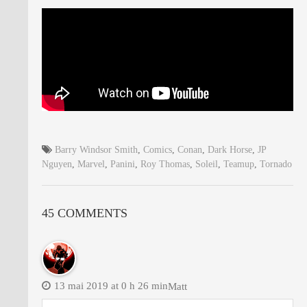
Barry Windsor Smith
,
Comics
,
Conan
,
Dark Horse
,
JP
Nguyen
,
Marvel
,
Panini
,
Roy Thomas
,
Soleil
,
Teamup
,
Tornado
45 COMMENTS
13 mai 2019 at 0 h 26 min
Matt