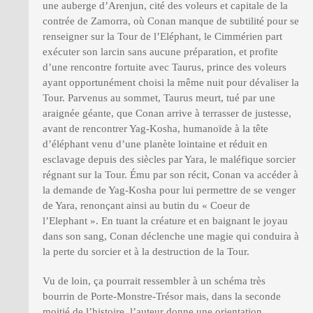
une auberge d’Arenjun, cité des voleurs et capitale de la
contrée de Zamorra, où Conan manque de subtilité pour se
renseigner sur la Tour de l’Eléphant, le Cimmérien part
exécuter son larcin sans aucune préparation, et profite
d’une rencontre fortuite avec Taurus, prince des voleurs
ayant opportunément choisi la même nuit pour dévaliser la
Tour. Parvenus au sommet, Taurus meurt, tué par une
araignée géante, que Conan arrive à terrasser de justesse,
avant de rencontrer Yag-Kosha, humanoïde à la tête
d’éléphant venu d’une planète lointaine et réduit en
esclavage depuis des siècles par Yara, le maléfique sorcier
régnant sur la Tour. Ému par son récit, Conan va accéder à
la demande de Yag-Kosha pour lui permettre de se venger
de Yara, renonçant ainsi au butin du « Coeur de
l’Elephant ». En tuant la créature et en baignant le joyau
dans son sang, Conan déclenche une magie qui conduira à
la perte du sorcier et à la destruction de la Tour.
Vu de loin, ça pourrait ressembler à un schéma très
bourrin de Porte-Monstre-Trésor mais, dans la seconde
moitié de l’histoire, l’auteur donne une orientation