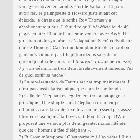
vintage relativement adulte, c’est le Valhalla ! Et pour
avoir relu le palimpseste d’Howard juste avant cet
épisode, je dirais que le scribe Roy Thomas y a
absolument tout mis. Il faut dire qu’il bénéficie ici de 40
pages, contre 20 pour l’ancienne version avec BWS. Un
gros boulot de synthèse et d’adaptation. Sacré écrivailleur
que ce Thomas ! Ça c’est un bon plumiste old-school ou
je ne m’y connais pas ! Et je truciderais sans délai
quiconque dira le contraire ! (
nouvelle rasade de vinasse
)
J’y vois néanmoins trois défauts relativement mineurs. Pas
de quoi sortir sa hache :
1) La représentation de Taurus est par trop mainstream. Il
n’est pas aussi charismatique que dans le parchemin.
2) Celle de l’éléphant est également trop acratopège et
prosaïque : Une simple tête d’éléphant sur un corps
d’homme, sans la couleur verte… on ne ressent pas assez
l’horreur cosmique à la Lovecraft. Pour le coup, BWS
proposait une version plus dérangeante, moins littérale
que cet « homme à tête d’éléphant ».
3) Et Crom m’emporte ! C’est verbeux à l’extrême ! Il y a