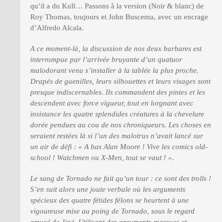
qu’il a du Kull… Passons à la version (Noir & blanc) de
Roy Thomas, toujours et John Buscema, avec un encrage
d’Alfredo Alcala.
A ce moment-là, la discussion de nos deux barbares est
interrompue par l’arrivée bruyante d’un quatuor
malodorant venu s’installer à la tablée la plus proche.
Drapés de guenilles, leurs silhouettes et leurs visages sont
presque indiscernables. Ils commandent des pintes et les
descendent avec force vigueur, tout en lorgnant avec
insistance les quatre splendides créatures à la chevelure
dorée pendues au cou de nos chroniqueurs. Les choses en
seraient restées là si l’un des malotrus n’avait lancé sur
un air de défi : « A bas Alan Moore ! Vive les comics old-
school ! Watchmen ou X-Men, tout se vaut ! ».
Le sang de Tornado ne fait qu’un tour : ce sont des trolls !
S’en suit alors une joute verbale où les arguments
spécieux des quatre fétides félons se heurtent à une
vigoureuse mise au poing de Tornado, sous le regard
amusé de Jipé. Utilisant des arguments-massues et