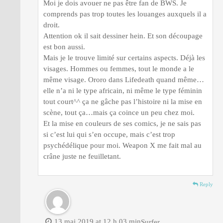
Moi je dois avouer ne pas être fan de BWS. Je
comprends pas trop toutes les louanges auxquels il a
droit.
Attention ok il sait dessiner hein. Et son découpage
est bon aussi.
Mais je le trouve limité sur certains aspects. Déjà les
visages. Hommes ou femmes, tout le monde a le
même visage. Ororo dans Lifedeath quand même…
elle n’a ni le type africain, ni même le type féminin
tout court^^ ça ne gâche pas l’histoire ni la mise en
scène, tout ça…mais ça coince un peu chez moi.
Et la mise en couleurs de ses comics, je ne sais pas
si c’est lui qui s’en occupe, mais c’est trop
psychédélique pour moi. Weapon X me fait mal au
crâne juste ne feuilletant.
Reply
13 mai 2019 at 12 h 03 min
Surfer