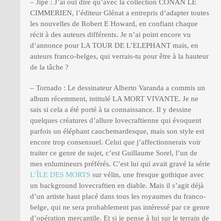
– Jipé : J’ai ouï dire qu’avec la collection CONAN LE
CIMMERIEN, l’éditeur Glénat a entrepris d’adapter toutes
les nouvelles de Robert E Howard, en confiant chaque
récit à des auteurs différents. Je n’ai point encore vu
d’annonce pour LA TOUR DE L’ELEPHANT mais, en
auteurs franco-belges, qui verrais-tu pour être à la hauteur
de la tâche ?
– Tornado : Le dessinateur Alberto Varanda a commis un
album récemment, intitulé LA MORT VIVANTE. Je ne
sais si cela a été porté à ta connaissance. Il y dessine
quelques créatures d’allure lovecraftienne qui évoquent
parfois un éléphant cauchemardesque, mais son style est
encore trop consensuel. Celui que j’affectionnerais voir
traiter ce genre de sujet, c’est Guillaume Sorel, l’un de
mes enlumineurs préférés. C’est lui qui avait gravé la série
L’ÎLE DES MORTS
sur vélin, une fresque gothique avec
un background lovecraftien en diable. Mais il s’agit déjà
d’un artiste haut placé dans tous les royaumes du franco-
belge, qui ne sera probablement pas intéressé par ce genre
d’opération mercantile. Et si je pense à lui sur le terrain de