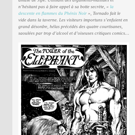
n’hésitant pas à faire appel à sa botte secrète, «
la
descente en flammes du Phénix Noir
», Tornado fait le
vide dans la taverne. Les visiteurs importuns s’enfuient en
grand désordre, hélas précédés des quatre courtisanes,
saoulées par trop d’alcool et d’oiseuses critiques comics…