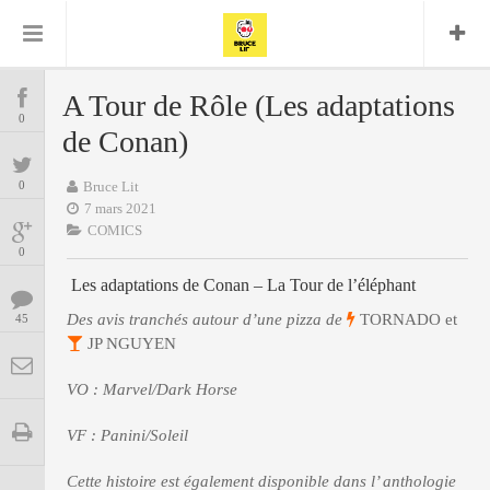
Bruce Lit
Bullshit Detector
Comics
Cyrille M
DC
Daredevil
Dark Horse
A Tour de Rôle (Les adaptations
COMICS
Delcourt
0
Eddy Vanleffe
Edwige
de Conan)
Encyclopegeek
Figure
Dupont
MANGAS
Replay
Focus
Frank Miller
Garth Ennis
0
Bruce Lit
image
Graphic Novel
Glénat
7 mars 2021
JP
Independants
JB Vu Van
COMICS
BD
Nguyen
Mangas
0
Lug
Marvel
Les adaptations de Conan – La Tour de l’éléphant
Musique
Mattie boy
ENCYCLOPEGEEK
Panini
Des avis tranchés autour d’une pizza de
TORNADO et
45
Presse
Patrick Faivre
JP NGUYEN
Présence
CINE-SERIES-ANIME
Rock
Semic
Punisher
Teamup
Special Guest
VO : Marvel/Dark Horse
Spidey
Superman
Tornado
Urban
xmen
Vertigo
MUSIQUE
VF : Panini/Soleil
Cette histoire est également disponible dans l’ anthologie
LA BRUCE TEAM : SAISON 13