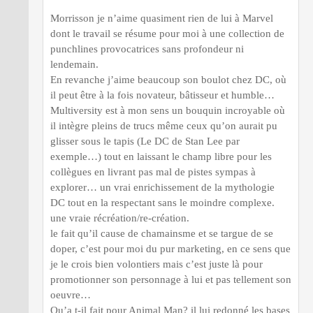
Morrisson je n’aime quasiment rien de lui à Marvel
dont le travail se résume pour moi à une collection de
punchlines provocatrices sans profondeur ni
lendemain.
En revanche j’aime beaucoup son boulot chez DC, où
il peut être à la fois novateur, bâtisseur et humble…
Multiversity est à mon sens un bouquin incroyable où
il intègre pleins de trucs même ceux qu’on aurait pu
glisser sous le tapis (Le DC de Stan Lee par
exemple…) tout en laissant le champ libre pour les
collègues en livrant pas mal de pistes sympas à
explorer… un vrai enrichissement de la mythologie
DC tout en la respectant sans le moindre complexe.
une vraie récréation/re-création.
le fait qu’il cause de chamainsme et se targue de se
doper, c’est pour moi du pur marketing, en ce sens que
je le crois bien volontiers mais c’est juste là pour
promotionner son personnage à lui et pas tellement son
oeuvre…
Qu’a t-il fait pour Animal Man? il lui redonné les bases