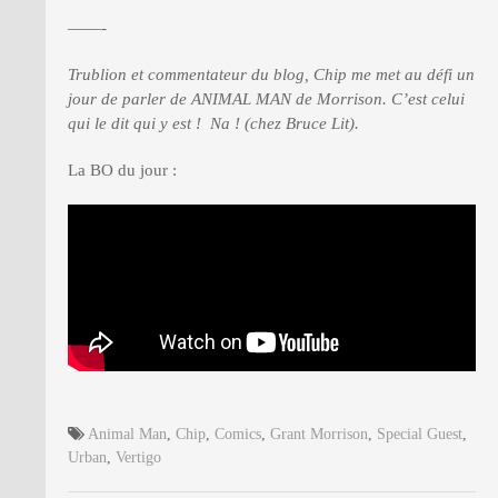
——-
Trublion et commentateur du blog, Chip me met au défi un
jour de parler de ANIMAL MAN de Morrison. C’est celui
qui le dit qui y est ! Na ! (chez Bruce Lit).
La BO du jour :
Animal Man
,
Chip
,
Comics
,
Grant Morrison
,
Special Guest
,
Urban
,
Vertigo