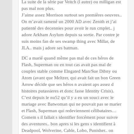
La suite de la série par Veitch (l autre) ou milligan est
pas mal non plus.
J’aime assez Morrison surtout ses premières oeuvres..
On m’avait ramené un 2000 AD avec Zenith et j’ai
patienté des decennies pour avoir le run cmplet.. j
adore Arkham Asylum depuis sa sortie. Par contre je
suis moins fan de ses swamp thing avec Millar, de
JLA.. mais j adore ses batman.
DC a marié quand même pas mal de ces héros de
Flash, Superman ou en tout cas avait pas mal de
couples stable comme Elngated Man/Sue Dibny ou
Atom (avant que Meltzer, qui avait fait un bon Green
Arrow décide que ses héros n avaient aps assez d
histoires putassieres et donc fasse Identity Crisis).
C’est depuis le nu52 qu’il y a eu un souci avec le
mariage avec Batwoman qui ne pouvait pas se marier
et Flash, Superman qui redeviennent célibataires…
Comem s il fallait s identifier forcément pour suivre
des aventures.. bon apres si les gens s identifient à
Deadpool, Wolverine, Cable, Lobo, Punisher.. on