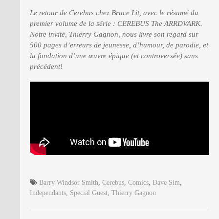
Le retour de Cerebus chez Bruce Lit, avec le résumé du
premier volume de la série : CEREBUS The ARRDVARK.
Notre invité, Thierry Gagnon, nous livre son regard sur
500 pages d’erreurs de jeunesse, d’humour, de parodie, et
la fondation d’une œuvre épique (et controversée) sans
précédent!
Barry Windsor Smith
,
Cerebus
,
Comics
,
Dave Sim
,
Independants
,
Special Guest
,
Thierry Gagnon