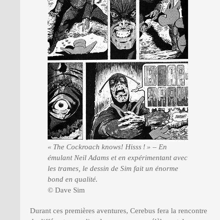
« The Cockroach knows! Hisss ! » – En
émulant Neil Adams et en expérimentant avec
les trames, le dessin de Sim fait un énorme
bond en qualité.
© Dave Sim
Durant ces premières aventures, Cerebus fera la rencontre