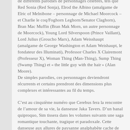
de différents parodies de personnages célèbres, tels que
Red Sonia (Red Sonja), Elrod the Albino (amalgame de
Elric of Melnibone – personnage de Michael Moorcock –
et Charlie le coq/Foghorn Leghorn/Senator Claghorn),
Bran Mac Muffin (Bran Mak Morn, un autre personnage
de Moorcock), Young Lord Silverspoon (Prince Vaillant),
Lord Julius (Groucho Marx), Adam Weisshaupt
(amalgame de George Washington et Adam Weishaupt, le
fondateur des Illuminati), Professor Charles X Clairemont
(Professeur X), Woman Thing (Man-Thing), Sump Thing
(Swamp Thing) et « the little guy with the hair » (Alan
Moore).
De simples parodies, ces personnages deviendront
récurrents et certains prendront des dimensions plus
complexes et intéressantes au fil du temps.
C’est au cinquième numéro que Cerebus fera la rencontre
de l’amour de sa vie, la danseuse Jaka Tavers. D’un banal
quiproquo, Sim tissera dans les volumes suivants une saga
romantique touchante, tragique et paradoxale. Cette
danseuse aux allures de paysanne analphabète cache de