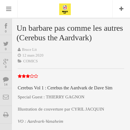
Bruce Lit
Bullshit Detector
Comics
Cyrille M
DC
Daredevil
Dark Horse
Un barbare pas comme les autres
COMICS
Delcourt
0
Eddy Vanleffe
Edwige
(Cerebus the Aardvark)
Encyclopegeek
Figure
Dupont
MANGAS
Replay
Focus
Frank Miller
Garth Ennis
0
Bruce Lit
image
Graphic Novel
Glénat
12 mars 2020
JP
Independants
JB Vu Van
COMICS
BD
Nguyen
Mangas
0
Lug
Marvel
Musique
Mattie boy
ENCYCLOPEGEEK
Panini
14
Presse
Patrick Faivre
Cerebus Vol 1 : Cerebus the Aardvark de Dave Sim
Présence
CINE-SERIES-ANIME
Rock
Semic
Special Guest : THIERRY GAGNON
Punisher
Teamup
Special Guest
Spidey
Superman
Illustration de couverture par CYRIL JACQUIN
Tornado
Urban
xmen
Vertigo
MUSIQUE
VO : Aardvark-Vanaheim
LA BRUCE TEAM : SAISON 13