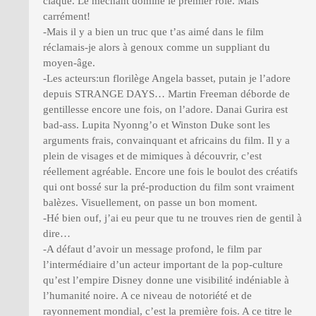
claque. Le méchant domine le premier rôle. Mais
carrément!
-Mais il y a bien un truc que t’as aimé dans le film
réclamais-je alors à genoux comme un suppliant du
moyen-âge.
-Les acteurs:un florilège Angela basset, putain je l’adore
depuis STRANGE DAYS… Martin Freeman déborde de
gentillesse encore une fois, on l’adore. Danai Gurira est
bad-ass. Lupita Nyonng’o et Winston Duke sont les
arguments frais, convainquant et africains du film. Il y a
plein de visages et de mimiques à découvrir, c’est
réellement agréable. Encore une fois le boulot des créatifs
qui ont bossé sur la pré-production du film sont vraiment
balèzes. Visuellement, on passe un bon moment.
-Hé bien ouf, j’ai eu peur que tu ne trouves rien de gentil à
dire…
-A défaut d’avoir un message profond, le film par
l’intermédiaire d’un acteur important de la pop-culture
qu’est l’empire Disney donne une visibilité indéniable à
l’humanité noire. A ce niveau de notoriété et de
rayonnement mondial, c’est la première fois. A ce titre le