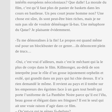
intérêts européens néocoloniaux? Que dalle! La morale du
film, c’est qu’il faut plus de panier de baskets dans les
cours en banlieue. Un peu court jeune homme non? Une
chose est sûre, ils sont peut-être bien riches, mais je ne
suis pas sûr de vouloir déménager là-bas. Une métaphore
du Qatar? Je plaisante évidemment.
-Tu me démoralises à la fin! Le propos est quand même
osé pour un blockbuster de ce genre…ils dénoncent plein
de trucs…
-Oui, c’est vrai d’ailleurs, mais c’est le méchant qui la le
plus de corps dans le film. Killmonger, au-delà de son
interprète joue le rôle d’un gosse injustement orphelin et
exilé, qui grandit dans un pays qui lui chie dessus. Il n’a
rien demandé le môme. Il revient au pays et il tombe sur
les empereurs des égoïstes face à un gars tout benêt qui
porte l’uniforme de La Panthère Noire parce qu’il est l’élu,
beau gosse et élégant dans ses fringues? Il est le seul qui
ait une vraie raison d’agir dans ce film.
– Qu’est-ce qui te gènes là-dedans?