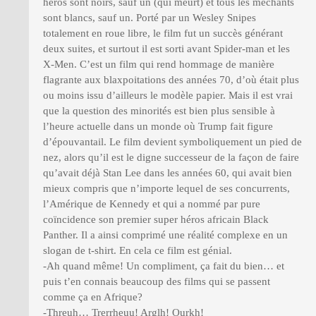
héros sont noirs, sauf un (qui meurt) et tous les méchants
sont blancs, sauf un. Porté par un Wesley Snipes
totalement en roue libre, le film fut un succès générant
deux suites, et surtout il est sorti avant Spider-man et les
X-Men. C’est un film qui rend hommage de manière
flagrante aux blaxpoitations des années 70, d’où était plus
ou moins issu d’ailleurs le modèle papier. Mais il est vrai
que la question des minorités est bien plus sensible à
l’heure actuelle dans un monde où Trump fait figure
d’épouvantail. Le film devient symboliquement un pied de
nez, alors qu’il est le digne successeur de la façon de faire
qu’avait déjà Stan Lee dans les années 60, qui avait bien
mieux compris que n’importe lequel de ses concurrents,
l’Amérique de Kennedy et qui a nommé par pure
coïncidence son premier super héros africain Black
Panther. Il a ainsi comprimé une réalité complexe en un
slogan de t-shirt. En cela ce film est génial.
-Ah quand même! Un compliment, ça fait du bien… et
puis t’en connais beaucoup des films qui se passent
comme ça en Afrique?
-Threuh… Trerrheuu! Arglh! Ourkh!