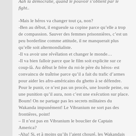
Aah la démocratie, quand le pouvoir s’obtient par le
fight..
-Mais le héros va changer tout ça, non?
-Ben au début, il engueule sa copine parce qu’elle a trop
de compassion. Sauver des femmes prisonnières, c’est un
peu borderline comme attitude, il ne manquerait plus
qu’elle soit altermondialiste.
-Il va avoir une révélation et changer le monde…
-Il va bien falloir parce que le film soit explicite sur ce
coup-là. Au début le frère du roi-le père du héros- est
convaincu de traîtrise parce qu’il a fait du trafic d’armes
pour aider les afro-américains du ghetto à se défendre.
Pour le punir, ce n’est pas un procès, une lourde peine, ou
une punition qu’il aura, non c’est une exécution sur place.
Boum! On ne partage pas les secrets militaires du
Wakanda impunément! Le Vibranium ne sort pas des
frontières, point!
– Il n’est pas en Vibranium le bouclier de Captain
America?
-Aha! Si, et à moins qu’ils l’aient chouré, les Wakandais