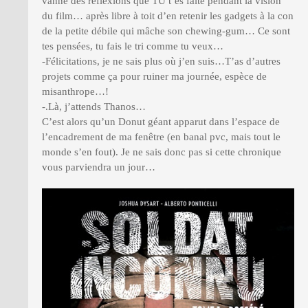
vanne des réflexions que TU t’es faite pendant la vision
du film… après libre à toit d’en retenir les gadgets à la con
de la petite débile qui mâche son chewing-gum… Ce sont
tes pensées, tu fais le tri comme tu veux…
-Félicitations, je ne sais plus où j’en suis…T’as d’autres
projets comme ça pour ruiner ma journée, espèce de
misanthrope…!
-.Là, j’attends Thanos…
C’est alors qu’un Donut géant apparut dans l’espace de
l’encadrement de ma fenêtre (en banal pvc, mais tout le
monde s’en fout). Je ne sais donc pas si cette chronique
vous parviendra un jour…