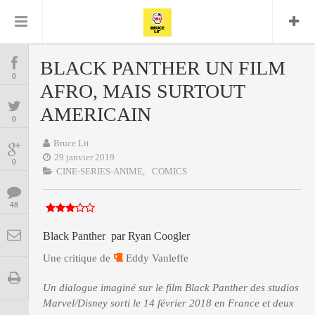
Bruce Lit
Bullshit Detector
Comics
Cyrille M
DC
Daredevil
Dark Horse
BLACK PANTHER UN FILM
COMICS
Delcourt
0
Eddy Vanleffe
Edwige
AFRO, MAIS SURTOUT
Encyclopegeek
Figure
Dupont
MANGAS
Replay
AMERICAIN
Focus
Frank Miller
Garth Ennis
0
image
Graphic Novel
Glénat
JP
Independants
Bruce Lit
JB Vu Van
BD
29 janvier 2019
Nguyen
Mangas
0
Lug
CINE-SERIES-ANIME,
COMICS
Marvel
Musique
Mattie boy
ENCYCLOPEGEEK
Panini
48
Presse
Patrick Faivre
Présence
CINE-SERIES-ANIME
Rock
Semic
Punisher
Black Panther par Ryan Coogler
Teamup
Special Guest
Spidey
Superman
Une critique de
Eddy Vanleffe
Tornado
Urban
xmen
Vertigo
MUSIQUE
Un dialogue imaginé sur le film Black Panther des studios
Marvel/Disney sorti le 14 février 2018 en France et deux
LA BRUCE TEAM : SAISON 13