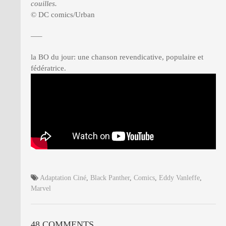
couilles.
© DC comics/Urban
—–
la BO du jour: une chanson revendicative, populaire et
fédératrice.
Adaptation Ciné
,
Black Panther
,
Comics
,
Eddy Vanleffe
,
Marvel
48 COMMENTS