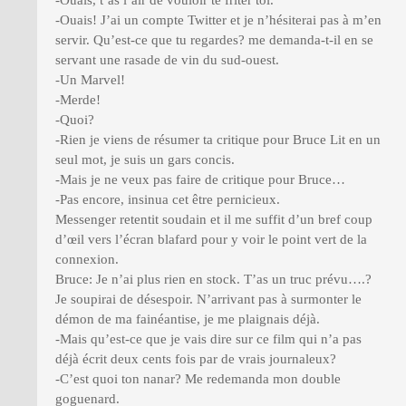
-Ouais, t’as l’air de vouloir te friter toi.
-Ouais! J’ai un compte Twitter et je n’hésiterai pas à m’en
servir. Qu’est-ce que tu regardes? me demanda-t-il en se
servant une rasade de vin du sud-ouest.
-Un Marvel!
-Merde!
-Quoi?
-Rien je viens de résumer ta critique pour Bruce Lit en un
seul mot, je suis un gars concis.
-Mais je ne veux pas faire de critique pour Bruce…
-Pas encore, insinua cet être pernicieux.
Messenger retentit soudain et il me suffit d’un bref coup
d’œil vers l’écran blafard pour y voir le point vert de la
connexion.
Bruce: Je n’ai plus rien en stock. T’as un truc prévu….?
Je soupirai de désespoir. N’arrivant pas à surmonter le
démon de ma fainéantise, je me plaignais déjà.
-Mais qu’est-ce que je vais dire sur ce film qui n’a pas
déjà écrit deux cents fois par de vrais journaleux?
-C’est quoi ton nanar? Me redemanda mon double
goguenard.