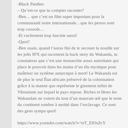
-Black Panther.
– Qu’est-ce que tu comptes raconter?
-Ben… que c’est un film super important pour la
communauté noire internationale…que les persos sont
trop cooools…
-Et vachement trop fasciste aussi!
-Quoi?
-Ben ouais, quand t’auras fini de te secouer la nouille sur
les jolis SFX qui racontent la back story du Wakanda, tu
constateras que c’est une monarchie assez autoritaire qui
place le pouvoir dans les mains d’un élu mystique pour
maîtriser un système autarcique à mort! Le Wakanda est
de plus le seul État africain préservé de la colonisation
grâce à la manne que représente le gisement infini de
Vibranium sur lequel le pays repose. Riches et libres les
Wakandais ne voient du tout d’un mauvais œil que le reste
du continent sombre à moitié dans l’esclavage. Ce sont
des gens sympa quoi!
https://www.youtube.com/watch?v=rrT_EfOsZcY