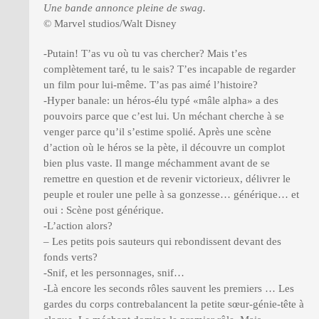
Une bande annonce pleine de swag.
© Marvel studios/Walt Disney
-Putain! T’as vu où tu vas chercher? Mais t’es
complètement taré, tu le sais? T’es incapable de regarder
un film pour lui-même. T’as pas aimé l’histoire?
-Hyper banale: un héros-élu typé «mâle alpha» a des
pouvoirs parce que c’est lui. Un méchant cherche à se
venger parce qu’il s’estime spolié. Après une scène
d’action où le héros se la pète, il découvre un complot
bien plus vaste. Il mange méchamment avant de se
remettre en question et de revenir victorieux, délivrer le
peuple et rouler une pelle à sa gonzesse… générique… et
oui : Scène post générique.
-L’action alors?
– Les petits pois sauteurs qui rebondissent devant des
fonds verts?
-Snif, et les personnages, snif…
-Là encore les seconds rôles sauvent les premiers … Les
gardes du corps contrebalancent la petite sœur-génie-tête à