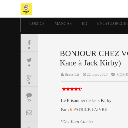
COMICS
MANGAS
BD
ENCYCLOPEGE
0
BONJOUR CHEZ VOUS 
Kane à Jack Kirby)
0
Bruce Lit
22 mars 2020
COMI
0
Le Prisonnier de Jack Kirby
35
Par :
6
PATRICK FAIVRE
VO : Titan Comics