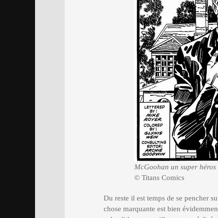
McGoohan un super héros p
© Titans Comics
Du reste il est temps de se pencher s
chose marquante est bien évidemment