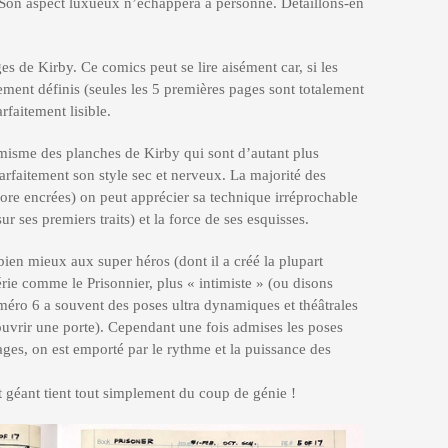
 Son aspect luxueux n’échappera à personne. Détaillons-en
s de Kirby. Ce comics peut se lire aisément car, si les
ement définis (seules les 5 premières pages sont totalement
arfaitement lisible.
isme des planches de Kirby qui sont d’autant plus
arfaitement son style sec et nerveux. La majorité des
ore encrées) on peut apprécier sa technique irréprochable
ur ses premiers traits) et la force de ses esquisses.
 bien mieux aux super héros (dont il a créé la plupart
rie comme le Prisonnier, plus « intimiste » (ou disons
uméro 6 a souvent des poses ultra dynamiques et théâtrales
uvrir une porte). Cependant une fois admises les poses
ges, on est emporté par le rythme et la puissance des
t géant tient tout simplement du coup de génie !