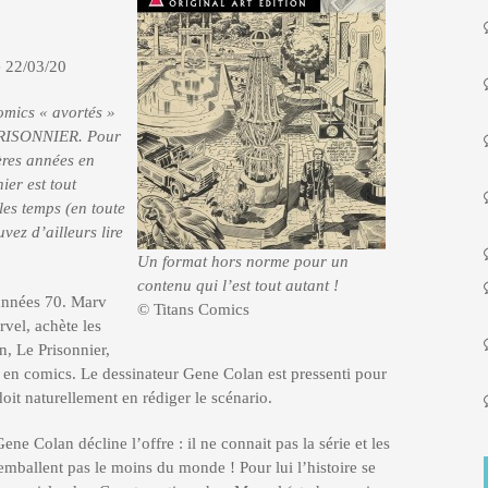
e 22/03/20
comics « avortés »
 PRISONNIER. Pour
ères années en
ier est tout
les temps (en toute
vez d’ailleurs lire
Un format hors norme pour un
contenu qui l’est tout autant !
 années 70. Marv
© Titans Comics
vel, achète les
n, Le Prisonnier,
 en comics. Le dessinateur Gene Colan est pressenti pour
oit naturellement en rédiger le scénario.
 Colan décline l’offre : il ne connait pas la série et les
’emballent pas le moins du monde ! Pour lui l’histoire se