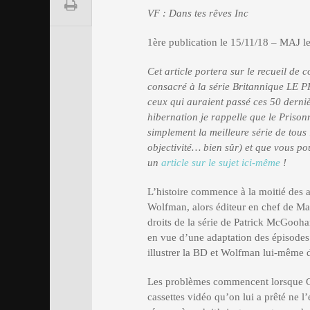
VF : Dans tes rêves Inc
1ère publication le 15/11/18 – MAJ l
Cet article portera sur le recueil de 
consacré à la série Britannique LE
ceux qui auraient passé ces 50 derni
hibernation je rappelle que le Prisonn
simplement la meilleure série de tous 
objectivité… bien sûr) et que vous pou
un
article sur le sujet ici-même
!
L’histoire commence à la moitié des
Wolfman, alors éditeur en chef de Mar
droits de la série de Patrick McGooha
en vue d’une adaptation des épisodes
illustrer la BD et Wolfman lui-même d
Les problèmes commencent lorsque Gene
cassettes vidéo qu’on lui a prêté ne l