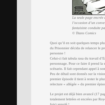
La seule page encrée 
l’occasion d’un conve
fantaisiste conduite pa
© Titans Comics
Quoi qu’il en soit quelques temps plus
du Prisonnier décida de relancer le pro
personne !
Celui-ci fait tabula rasa du travail d
personnage. Pour ce faire il prend la s
scénario. Il fait cependant appel à s
Peu de détail sont donnés sur la visio
premier épisode il tient à rester le plu
relecture « allégée » du premier épis
Le projet est déjà bien avancé (17 pag
totalement lettrées et encrées par Roy
fois) annulé !