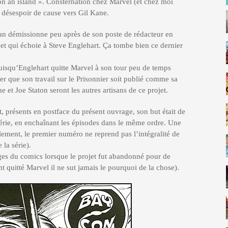
 on an island ». Consternation chez Marvel (et chez moi
en désespoir de cause vers Gil Kane.
n démissionne peu après de son poste de rédacteur en
et qui échoie à Steve Englehart. Ça tombe bien ce dernier
isqu’Englehart quitte Marvel à son tour peu de temps
er que son travail sur le Prisonnier soit publié comme sa
 et Joe Staton seront les autres artisans de ce projet.
 présents en postface du présent ouvrage, son but était de
 série, en enchaînant les épisodes dans le même ordre. Une
ment, le premier numéro ne reprend pas l’intégralité de
la série).
ges du comics lorsque le projet fut abandonné pour de
t quitté Marvel il ne sut jamais le pourquoi de la chose).