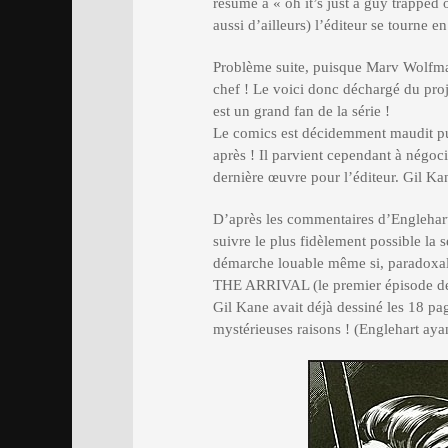
résume à « oh it’s just a guy trapped
aussi d’ailleurs) l’éditeur se tourne 
Problème suite, puisque Marv Wolfma
chef ! Le voici donc déchargé du proj
est un grand fan de la série !
Le comics est décidemment maudit pu
après ! Il parvient cependant à négoci
dernière œuvre pour l’éditeur. Gil Kane
D’après les commentaires d’Englehart,
suivre le plus fidèlement possible la
démarche louable même si, paradoxale
THE ARRIVAL (le premier épisode de 
Gil Kane avait déjà dessiné les 18 pa
mystérieuses raisons ! (Englehart ayan