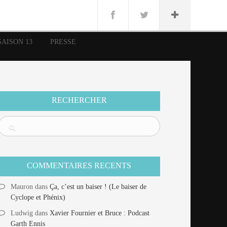
n
Lug
ue
SAISON 13
PRESSE
nce
erman
n
RECHERCHER
COMMENTAIRES RECENTS
Mauron
dans
Ça, c’est un baiser ! (Le baiser de
Cyclope et Phénix)
Ludwig
dans
Xavier Fournier et Bruce : Podcast
Garth Ennis