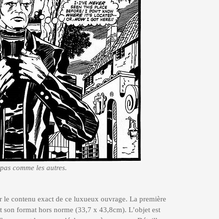
as comme les autres.
ur le contenu exact de ce luxueux ouvrage. La première
 son format hors norme (33,7 x 43,8cm). L’objet est