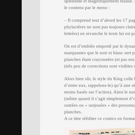
splendide et magnifiquement réalisé.
le contenu par le menu :
– Il comprend tout d’abord les 17 page
phylactères ne sont pas toujours clair
lettrées) en revanche le texte lui est p
On est d’emblée emporté par le dynam
marquantes que le noir et blanc sert p
planches étant crayonnées (et pas enc
(très peu de corrections sont visibles s
Alors bien sûr, le style du King colle
d’entre eux, rappelons-le) qu’à une sé
moins basée sur l’action). Ainsi le n
(même quand il s’agit simplement d’o
outrées ou « surjouées » des personna
planches.
A ce titre rééditer ce comics en forma