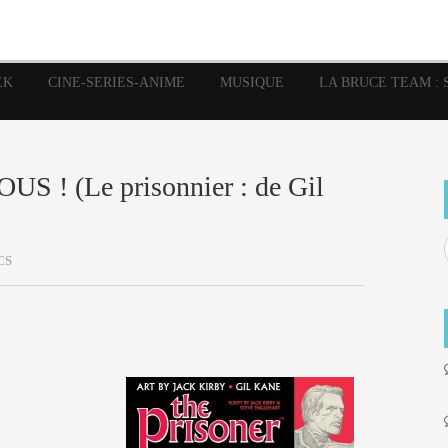
image
Graphic Novel
Glénat
Garth Ennis
JP Nguye
Independants
JB Vu Van
Marvel
Mangas
Musiq
Mattie boy
EK
CINE-SERIES-ANIME
MUSIQUE
LA BRUCE TEAM : 
Panini
Prése
Presse
Patrick Faivre
Rock
Semic
Special Guest
Spidey
Sup
Punisher
Tornado
Urban
xme
Teamup
Vertigo
! (Le prisonnier : de Gil
CS