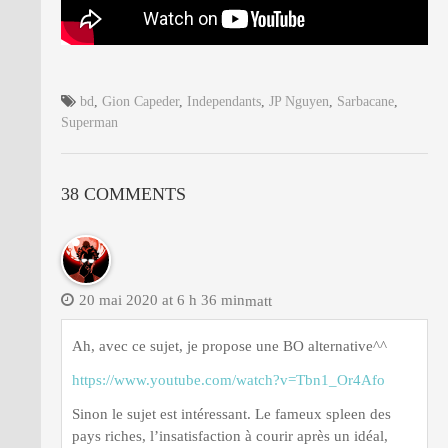
bd
,
Gion Capeder
,
Independants
,
JP Nguyen
,
Sarbacane
,
Superman
38 COMMENTS
20 mai 2020 at 6 h 36 min
matt
Ah, avec ce sujet, je propose une BO alternative^^
https://www.youtube.com/watch?v=Tbn1_Or4Afo
Sinon le sujet est intéressant. Le fameux spleen des
pays riches, l’insatisfaction à courir après un idéal,