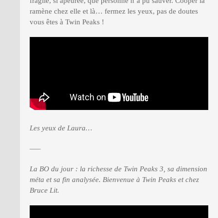
fragile, si apeurée, que personne n’a pu sauver. Cooper la
ramène chez elle et là… fermez les yeux, pas de doutes
vous êtes à Twin Peaks !
Les yeux de Laura…
—–
La BO du jour : la richesse de Twin Peaks 3, sa dimension
méta et sa fin analysée. Bienvenue à Twin Peaks et chez
Bruce Lit.