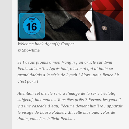
Welcome back Agent(s) Cooper
© Showtime
Je l’avais promis à mon frangin ; un article sur Twin
Peaks saison 3… Après tout, c’est moi qui ai initié ce
grand dadais à la série de Lynch ! Alors, pour Bruce Lit
c’est parti !
Attention cet article sera à l’image de la série : éclaté,
subjectif, incomplet… Vous êtes prêts ? Fermez les yeux il
y a une cascade d’eau, l’écume devient lumière ; apparaît
le visage de Laura Palmer…Et cette musique… Pas de
doute, vous êtes à Twin Peaks…