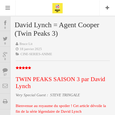
Bruce Lit
Bullshit Detector
Comics
Cyrille M
DC
Daredevil
Dark Horse
David Lynch = Agent Cooper
COMICS
Delcourt
0
Eddy Vanleffe
Edwige
(Twin Peaks 3)
Encyclopegeek
Figure
Dupont
MANGAS
Replay
Focus
Frank Miller
Garth Ennis
0
Bruce Lit
image
Graphic Novel
Glénat
18 janvier 2025
JP
Independants
JB Vu Van
CINE-SERIES-ANIME
BD
Nguyen
Mangas
0
Lug
Marvel
Musique
Mattie boy
ENCYCLOPEGEEK
Panini
57
Presse
Patrick Faivre
TWIN PEAKS SAISON 3 par David
Présence
CINE-SERIES-ANIME
Rock
Lynch
Semic
Punisher
Teamup
Special Guest
Spidey
Superman
Very Special Guest : STEVE TRINGALE
Tornado
Urban
xmen
Vertigo
MUSIQUE
Bienvenue au royaume du spoiler ! Cet article dévoile la
fin de la série légendaire de David Lynch
LA BRUCE TEAM : SAISON 13