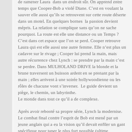
de ramener Laura dans un endroit sûr. On apprend entre
temps que Cooper-Bob a violé Diane. C’est en voulant la
sauver elle aussi qu’ils se retrouvent sur cette route déserte
dans un motel. En quelques bornes la passion devient
mépris. La relation se complique sans qu’on ne sache
pourquoi. La route est elle une distance ou un Temps ?
C’est dans cet espace que l’on se perd. Cooper retrouve
Laura qui est elle aussi une autre femme. Elle n’est plus un
cadavre sur le rivage ; Cooper lui prend la main, mais
autre récurrence chez Lynch : se prendre par la main c’est
se perdre. Dans MULHOLAND DRIVE la blonde et la
brune traversent un buisson ardent en se prenant par la
main ; elles arrivent à une soirée hollywoodienne ou les
rôles de chacune vont s’inverser. Le guide devient un
piège, le chemin, un labyrinthe.
Le monde dans tout ce qu’il a de complexe.
Après avoir rebooté sa propre série, Lynch la modernise.
Le combat final contre l’esprit de Bob est mené par un
jeune anglais qui a eu la vision qu’il devait enfiler un gant
spécifique pour taper le plus fort possible (ultime