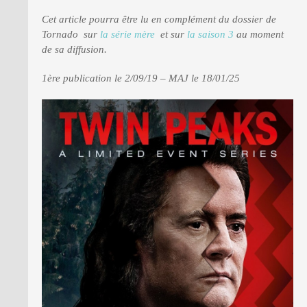
Cet article pourra être lu en complément du dossier de
Tornado sur
la série mère
et sur
la saison 3
au moment
PRESSE
de sa diffusion.
1ère publication le 2/09/19 – MAJ le 18/01/25