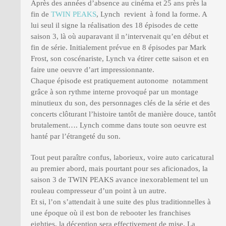
Après des années d’absence au cinéma et 25 ans près la
fin de
TWIN PEAKS
, Lynch revient à fond la forme. A
lui seul il signe la réalisation des 18 épisodes de cette
saison 3, là où auparavant il n’intervenait qu’en début et
fin de série. Initialement prévue en 8 épisodes par Mark
Frost, son coscénariste, Lynch va étirer cette saison et en
faire une oeuvre d’art impressionnante.
Chaque épisode est pratiquement autonome notamment
grâce à son rythme interne provoqué par un montage
minutieux du son, des personnages clés de la série et des
concerts clôturant l’histoire tantôt de manière douce, tantôt
brutalement…. Lynch comme dans toute son oeuvre est
hanté par l’étrangeté du son.
Tout peut paraître confus, laborieux, voire auto caricatural
au premier abord, mais pourtant pour ses aficionados, la
saison 3 de TWIN PEAKS avance inexorablement tel un
rouleau compresseur d’un point à un autre.
Et si, l’on s’attendait à une suite des plus traditionnelles à
une époque où il est bon de rebooter les franchises
eighties, la déception sera effectivement de mise. La