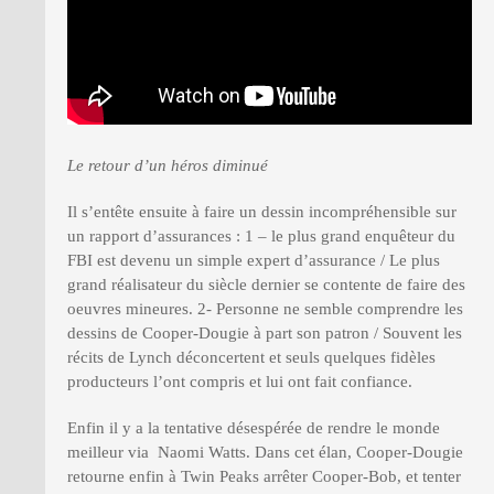
Le retour d’un héros diminué
Il s’entête ensuite à faire un dessin incompréhensible sur
un rapport d’assurances : 1 – le plus grand enquêteur du
FBI est devenu un simple expert d’assurance / Le plus
grand réalisateur du siècle dernier se contente de faire des
oeuvres mineures. 2- Personne ne semble comprendre les
dessins de Cooper-Dougie à part son patron / Souvent les
récits de Lynch déconcertent et seuls quelques fidèles
producteurs l’ont compris et lui ont fait confiance.
Enfin il y a la tentative désespérée de rendre le monde
meilleur via Naomi Watts. Dans cet élan, Cooper-Dougie
retourne enfin à Twin Peaks arrêter Cooper-Bob, et tenter