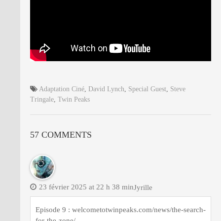
Adaptation Ciné
,
David Lynch
,
Special Guest
,
Steve
Tringale
,
Twin Peaks
57 COMMENTS
23 février 2025 at 22 h 38 min
Jyrille
Episode 9 : welcometotwinpeaks.com/news/the-search-
for-the-zone/