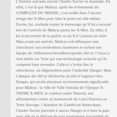
L’histoire suivante envoie Charles Xavier en Australie. En
effet, c’est là que Malicia, après les événements du
COMPLEXE DU MESSIE, s’est exilée dans l’ancien
refuge des X-Men pour faire le point sur elle-même.
Xavier, lui, souhaite expier le mensonge qu’il lui a raconté
lors de l’arrivée de Malicia parmi les X-Men. En effet, il
lui avait promis de la guérir, ce qu’il n’a jamais pu faire.
Mais avant son arrivée, Malicia voit débarquer une
chercheuse aux motivations douteuses et surtout une
équipe de chiffonniers/ferrailleurs/pirates Shi’ar ! Ceux-ci
sont attirés sur Terre par une technologie avancée qu’ils
comptent bien revendre. Celle-ci s’avère être la
chercheuse, un déguisement pour l’androïde Danger. Mais
l’attaque des Shi’ar déclenche un état d’urgence chez
Danger, qui recrée plusieurs environnements significatifs
pour Malicia : la ville de Valle Soleada de l’époque X-
TREME X-MEN, le combat contre Nimrod, son
affrontement contre un homoncule de Carol Danvers en
Terre Sauvage, l’abandon de Gambit en Antarctique.
Charles Xavier parvient à sauver Danger et à faire la paix
avec elle en la libérant de tout programme susceptible de