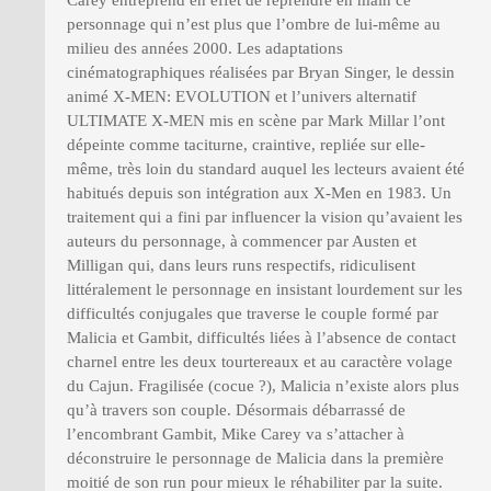
Carey entreprend en effet de reprendre en main ce
personnage qui n’est plus que l’ombre de lui-même au
milieu des années 2000. Les adaptations
cinématographiques réalisées par Bryan Singer, le dessin
animé X-MEN: EVOLUTION et l’univers alternatif
ULTIMATE X-MEN mis en scène par Mark Millar l’ont
dépeinte comme taciturne, craintive, repliée sur elle-
même, très loin du standard auquel les lecteurs avaient été
habitués depuis son intégration aux X-Men en 1983. Un
traitement qui a fini par influencer la vision qu’avaient les
auteurs du personnage, à commencer par Austen et
Milligan qui, dans leurs runs respectifs, ridiculisent
littéralement le personnage en insistant lourdement sur les
difficultés conjugales que traverse le couple formé par
Malicia et Gambit, difficultés liées à l’absence de contact
charnel entre les deux tourtereaux et au caractère volage
du Cajun. Fragilisée (cocue ?), Malicia n’existe alors plus
qu’à travers son couple. Désormais débarrassé de
l’encombrant Gambit, Mike Carey va s’attacher à
déconstruire le personnage de Malicia dans la première
moitié de son run pour mieux le réhabiliter par la suite.