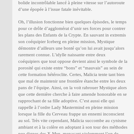
bolide incontrôlable lancé à pleine vitesse sur l’autoroute
d’une épopée à l’issue fatale inévitable.
Oh, l’illusion fonctionne bien quelques épisodes, le temps
pour ce drôle d’agglomérat d’unir ses forces pour contrer
les plans des Enfants de la Crypte. En sauvant in extremis
son coéquipier Iceberg en pleine mission, Mystique
démontre d’ailleurs une bonté qu’on lui avait jusqu’alors
rarement connue. L’idylle naissante entre deux
coéquipiers que tout oppose devient ainsi le symbole de la
porosité qui existe entre “bons” et “mauvais” au sein de
cette formation hétéroclite. Certes, Malicia tente tant bien
que mal de maintenir une frontière étanche entre les deux
pans de l’équipe. Ainsi, on la voit rabrouer Mystique alors
que cette dernière cherche à faire amende honorable en se
rapprochant de sa fille adoptive. C’est aussi elle qui
rappelle à l’ordre Lady Mastermind en pleine mission
lorsque la fille du Cerveau frappe un ennemi inconscient
au sol. Très vite cependant, Malicia succombe au cynisme
ambiant et à la colère en adoptant à son tour des méthodes
peu dignes des X-Men, menaçant violemment l’un de