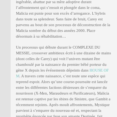
ingérable, abattue par sa mère adoptive durant
l’affrontement qui s’ensuit et plongée dans le coma,
Malicia est punie pour son excès d’arrogance. L’hybris
dans toute sa splendeur. Sans faire de bruit, Carey est
parvenu au bout de son processus de déconstruction de la
Malicia sombre du début des années 2000. Place
désormais à sa réhabilitation…
Un processus qui débute durant le COMPLEXE DU
MESSIE, crossover ambitieux écrit à une dizaine de mains
(dont celles de Carey) qui voit l’univers mutant être
chamboulé par la naissance du premier bébé porteur du
gène X depuis les événements dépeints dans
HOUSE OF
M
. A travers cette naissance, c’est toute une espèce qui
reprend espoir. Alors qu’une course-poursuite est lancée
entre les différentes factions désireuses de s’emparer du
nourrisson (X-Men, Maraudeurs et Purificateurs), Malicia
est retenue captive par les sbires de Sinistre, que Gambit a
récemment rejoints. Après moult affrontements, Mystique
parvient à s’emparer du nouveau-né et, respectant la
prophétie énoncée par feue son amante Destinée, fait