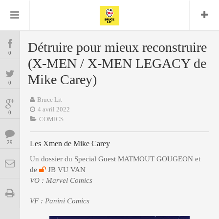
Bruce Lit
Bullshit Detector
Comics
Cyrille M
DC
Daredevil
Dark Horse
Détruire pour mieux reconstruire
COMICS
Delcourt
0
Eddy Vanleffe
Edwige
(X-MEN / X-MEN LEGACY de
Encyclopegeek
Figure
Dupont
MANGAS
Replay
Mike Carey)
Focus
Frank Miller
Garth Ennis
0
image
Graphic Novel
Glénat
JP
Independants
Bruce Lit
JB Vu Van
BD
4 avril 2022
Nguyen
Mangas
0
Lug
COMICS
Marvel
Musique
Mattie boy
ENCYCLOPEGEEK
Panini
29
Les Xmen de Mike Carey
Presse
Patrick Faivre
Présence
Un dossier du Special Guest MATMOUT GOUGEON et
CINE-SERIES-ANIME
Rock
Semic
Punisher
de
JB VU VAN
Teamup
Special Guest
Spidey
Superman
VO : Marvel Comics
Tornado
Urban
xmen
Vertigo
MUSIQUE
VF : Panini Comics
LA BRUCE TEAM : SAISON 13