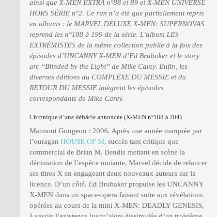
ainsi que X-MEN EXTRA n°88 et 89 et X-MEN UNIVERSE
HORS SÉRIE n°2. Ce run n’a été que partiellement repris
en albums : le MARVEL DELUXE X-MEN: SUPERNOVAS
reprend les n°188 à 199 de la série. L’album LES
EXTRÉMISTES de la même collection publie à la fois des
épisodes d’UNCANNY X-MEN d’Ed Brubaker et le story
arc “Blinded by the Light” de Mike Carey. Enfin, les
diverses éditions du COMPLEXE DU MESSIE et du
RETOUR DU MESSIE intègrent les épisodes
correspondants de Mike Carey.
Chronique d’une débâcle annoncée (X-MEN n°188 à 204)
Matmout Gougeon : 2006. Après une année marquée par
l’ouragan
HOUSE OF M
, succès tant critique que
commercial de Brian M. Bendis mettant en scène la
décimation de l’espèce mutante, Marvel décide de relancer
ses titres X en engageant deux nouveaux auteurs sur la
licence. D’un côté, Ed Brubaker propulse les UNCANNY
X-MEN dans un space-opera faisant suite aux révélations
opérées au cours de la mini X-MEN: DEADLY GENESIS,
à savoir l’existence jusqu’alors dissimulée d’un troisième