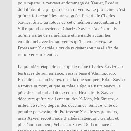
pour réparer le cerveau endommagé de Xavier, Exodus
doit d’abord le purger de ses souvenirs. Le problème, c’est
qu’une fois cette blessure soignée, l’esprit de Charles
Xavier résiste au retour de cette mémoire encombrante !
S’il reprend conscience, Charles Xavier n’a désormais
qu’une partie de sa mémoire et ne garde aucun lien
émotionnel avec les souvenirs qu’il a conservés. Le
Professeur X décide alors de revisiter son passé afin de
retrouver son identité.
La première étape de cette quête mène Charles Xavier sur
les traces de son enfance, vers la base d’Alamogordo.
Base de tests nucléaires, c’est là que son père Brian Xavier
a trouvé la mort, et que sa mère a épousé Kurt Marko, le
père de celui qui allait devenir le Fléau. Mais Xavier
découvre qu’un vieil ennemi des X-Men, Mr Sinistre, a
influencé sa vie depuis des décennies. Sinistre tente de
prendre possession du Professeur X et de ses pouvoirs,
mais Xavier reçoit l’aide d’alliés inattendus : Gambit et,
plus étonnamment, Sebastian Shaw ! Si la menace de
Sinistre est repoussée, une nouvelle incarnation de ce