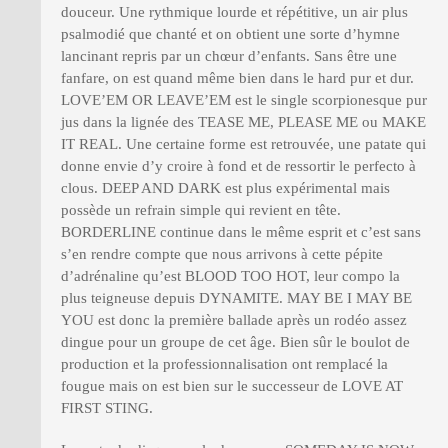
douceur. Une rythmique lourde et répétitive, un air plus
psalmodié que chanté et on obtient une sorte d’hymne
lancinant repris par un chœur d’enfants. Sans être une
fanfare, on est quand même bien dans le hard pur et dur.
LOVE’EM OR LEAVE’EM est le single scorpionesque pur
jus dans la lignée des TEASE ME, PLEASE ME ou MAKE
IT REAL. Une certaine forme est retrouvée, une patate qui
donne envie d’y croire à fond et de ressortir le perfecto à
clous. DEEP AND DARK est plus expérimental mais
possède un refrain simple qui revient en tête.
BORDERLINE continue dans le même esprit et c’est sans
s’en rendre compte que nous arrivons à cette pépite
d’adrénaline qu’est BLOOD TOO HOT, leur compo la
plus teigneuse depuis DYNAMITE. MAY BE I MAY BE
YOU est donc la première ballade après un rodéo assez
dingue pour un groupe de cet âge. Bien sûr le boulot de
production et la professionnalisation ont remplacé la
fougue mais on est bien sur le successeur de LOVE AT
FIRST STING.