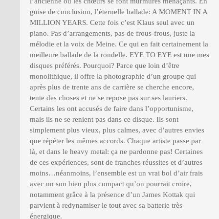
l’ancienne où les chœurs se font murmures menaçants. En
guise de conclusion, l’éternelle ballade: A MOMENT IN A
MILLION YEARS. Cette fois c’est Klaus seul avec un
piano. Pas d’arrangements, pas de frous-frous, juste la
mélodie et la voix de Meine. Ce qui en fait certainement la
meilleure ballade de la rondelle. EYE TO EYE est une mes
disques préférés. Pourquoi? Parce que loin d’être
monolithique, il offre la photographie d’un groupe qui
après plus de trente ans de carrière se cherche encore,
tente des choses et ne se repose pas sur ses lauriers.
Certains les ont accusés de faire dans l’opportunisme,
mais ils ne se renient pas dans ce disque. Ils sont
simplement plus vieux, plus calmes, avec d’autres envies
que répéter les mêmes accords. Chaque artiste passe par
là, et dans le heavy metal: ça ne pardonne pas! Certaines
de ces expériences, sont de franches réussites et d’autres
moins…néanmoins, l’ensemble est un vrai bol d’air frais
avec un son bien plus compact qu’on pourrait croire,
notamment grâce à la présence d’un James Kottak qui
parvient à redynamiser le tout avec sa batterie très
énergique.