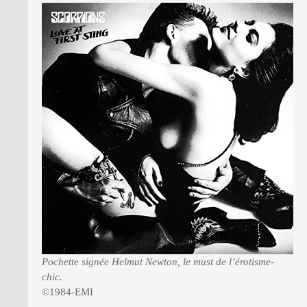
Pochette signée Helmut Newton, le must de l’érotisme-
chic.
©1984-EMI