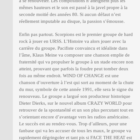
à se renouveler. Les compositions n’atteignent plus les
mêmes hauteurs et le son est passé à la javel propre à la
seconde moitié des années 80. Si aucun défaut n’est
réellement imputable au disque, la passion s’émousse.
Enfin pas partout. Scorpions est le premier groupe de hard
rock à jouer en URSS. L’Histoire va alors jouer avec la
carrière du groupe. Pacifiste convaincu et idéaliste dans
l’âme, Klaus Meine va composer une chanson emplie de
fraternité qui va propulser le groupe à un stade encore non
atteint, prouvant que parfois la foudre peut tomber deux
fois au même endroit. WIND OF CHANGE est une
chanson d’ouverture à l’est qui sort au moment de la chute
du mur, symbole de cette année 1991, elle sera le signe du
renouveau. Le groupe a largué son producteur historique
Dieter Dierks, sur le nouvel album CRAZY WORLD pour
retrouver de la spontanéité et un son plus percutant tout en
s’orientant encore d’avantage vers les radios américaine.
Le succès est au rendez-vous. Trop d’ailleurs, pour une
fanbase qui va les accuser de tous les maux, le groupe va
rapidement dégringoler et tant pis si FACE THE HEAT est