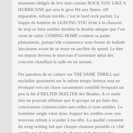
moments obligés de live tout comme ROCK YOU LIKE A
HURRICANE qui sera le gros Hit aux States, riff
imparable, refrain torride, c’est le hard rock parfait. La
frappe de batterie de LEAVING YOU évite à la chanson
de trop se faire oublier derrière la double attaque que l’on
vient de subir. COMING HOME contient sa petite
plaisanterie, puisqu’elle commence sous forme de ballade
lancinante avant de se muer en ancêtre du speed. Le titre
est depuis devenu le morceau d’ouverture idéal des
concerts chauffant la salle en un instant.
Pas question de se calmer sur THE SAME THRILL qui
enchaîne quasiment sur le même tempo furieux tout en
évoluant vers un chaos savamment contrôlé évoquant un
peu la fin d’HELTER SKELTER des Beatles. A ce stade
rien ne pourrait affirmer que le groupe ait pu faire des
concessions commerciales tant celles-ci sont subtiles. Le
troisième single vient donc frapper les oreilles avec son
nouveau refrain à scander à tue-tête. La qualité constante
du song-writing fait que chaque chanson possède ce côté
catchy qui donne envie de chanter et de frapper des