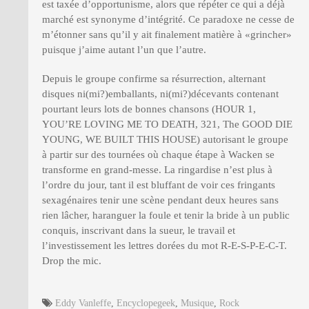
est taxée d’opportunisme, alors que répéter ce qui a déjà
marché est synonyme d’intégrité. Ce paradoxe ne cesse de
m’étonner sans qu’il y ait finalement matière à «grincher»
puisque j’aime autant l’un que l’autre.
Depuis le groupe confirme sa résurrection, alternant
disques ni(mi?)emballants, ni(mi?)décevants contenant
pourtant leurs lots de bonnes chansons (HOUR 1,
YOU’RE LOVING ME TO DEATH, 321, The GOOD DIE
YOUNG, WE BUILT THIS HOUSE) autorisant le groupe
à partir sur des tournées où chaque étape à Wacken se
transforme en grand-messe. La ringardise n’est plus à
l’ordre du jour, tant il est bluffant de voir ces fringants
sexagénaires tenir une scène pendant deux heures sans
rien lâcher, haranguer la foule et tenir la bride à un public
conquis, inscrivant dans la sueur, le travail et
l’investissement les lettres dorées du mot R-E-S-P-E-C-T.
Drop the mic.
Eddy Vanleffe
,
Encyclopegeek
,
Musique
,
Rock