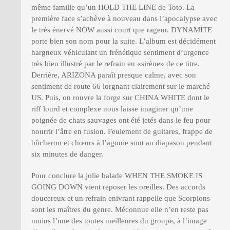
même famille qu’un HOLD THE LINE de Toto. La
première face s’achève à nouveau dans l’apocalypse avec
le très énervé NOW aussi court que rageur. DYNAMITE
porte bien son nom pour la suite. L’album est décidément
hargneux véhiculant un frénétique sentiment d’urgence
très bien illustré par le refrain en «sirène» de ce titre.
Derrière, ARIZONA paraît presque calme, avec son
sentiment de route 66 lorgnant clairement sur le marché
US. Puis, on rouvre la forge sur CHINA WHITE dont le
riff lourd et complexe nous laisse imaginer qu’une
poignée de chats sauvages ont été jetés dans le feu pour
nourrir l’âtre en fusion. Feulement de guitares, frappe de
bûcheron et chœurs à l’agonie sont au diapason pendant
six minutes de danger.
Pour conclure la jolie balade WHEN THE SMOKE IS
GOING DOWN vient reposer les oreilles. Des accords
doucereux et un refrain enivrant rappelle que Scorpions
sont les maîtres du genre. Méconnue elle n’en reste pas
moins l’une des toutes meilleures du groupe, à l’image