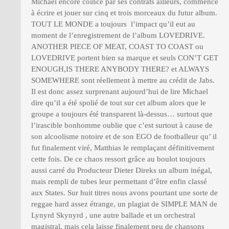
Michael encore coincé par ses contrats ailleurs, commence
à écrire et jouer sur cinq et trois morceaux du futur album.
TOUT LE MONDE a toujours l’impact qu’il eut au
moment de l’enregistrement de l’album LOVEDRIVE.
ANOTHER PIECE OF MEAT, COAST TO COAST ou
LOVEDRIVE portent bien sa marque et seuls CON’T GET
ENOUGH,IS THERE ANYBODY THERE? et ALWAYS
SOMEWHERE sont réellement à mettre au crédit de Jabs.
Il est donc assez surprenant aujourd’hui de lire Michael
dire qu’il a été spolié de tout sur cet album alors que le
groupe a toujours été transparent là-dessus… surtout que
l’irascible bonhomme oublie que c’est surtout à cause de
son alcoolisme notoire et de son EGO de footballeur qu’ il
fut finalement viré, Matthias le remplaçant définitivement
cette fois. De ce chaos ressort grâce au boulot toujours
aussi carré du Producteur Dieter Direks un album inégal,
mais rempli de tubes leur permettant d’être enfin classé
aux States. Sur huit titres nous avons pourtant une sorte de
reggae hard assez étrange, un plagiat de SIMPLE MAN de
Lynyrd Skynyrd , une autre ballade et un orchestral
magistral, mais cela laisse finalement peu de chansons