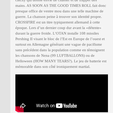
mains. AS SOON AS THE GOOD TIMES ROLL fait donc
presque office de ventre mou dans une telle machine de
guerre. La chanson peine à trouver son identité propre.
CROSSFIRE est un titre typiquement allemand à cette
époque. Lors d’un dernier coup dur avant la «détente»
durant la guerre froide. L’OTAN installe 108 missiles
Pershing II visant le bloc de l’Est en Europe de l’ouest et
surtout en Allemagne générant une vague de pacifisme
sans précédent dans la population comme en témoignent
les chansons de Nena (99 LUFTBALLONS) ou de
Helloween (HOW MANY TEARS?). Le jeu de batterie est
mémorable dans son côté ironiquement martial.