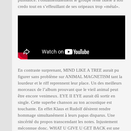
credo tout en s’effeuillant de ses oripeaux trop «métal».
En contraste surprenant, MIND LIKE A TREE aurait pu
figurer sans problème sur ANIMAL MAGNETISM tant la
lourdeur et le riff reprennent leur place. Un des meilleurs
morceaux de l’album prouvant que le vieil animal peut
être encore venimeux. EYE II EYE aurait dû sortir en
single. Cette superbe chanson au ton acoustique est
touchante. En effet Klaus et Rudolf désirent rendre
hommage simultanément à leurs papas disparus. Une
sincérité du propos transcendant les notes. Injustement
méconnue donc. WHAT U GIVE U GET BACK est une