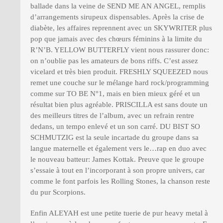
ballade dans la veine de SEND ME AN ANGEL, remplis
d’arrangements sirupeux dispensables. Après la crise de
diabète, les affaires reprennent avec un SKYWRITER plus
pop que jamais avec des chœurs féminins à la limite du
R’N’B. YELLOW BUTTERFLY vient nous rassurer donc:
on n’oublie pas les amateurs de bons riffs. C’est assez
vicelard et très bien produit. FRESHLY SQUEEZED nous
remet une couche sur le mélange hard rock/programming
comme sur TO BE N°1, mais en bien mieux géré et un
résultat bien plus agréable. PRISCILLA est sans doute un
des meilleurs titres de l’album, avec un refrain rentre
dedans, un tempo enlevé et un son carré. DU BIST SO
SCHMUTZIG est la seule incartade du groupe dans sa
langue maternelle et également vers le…rap en duo avec
le nouveau batteur: James Kottak. Preuve que le groupe
s’essaie à tout en l’incorporant à son propre univers, car
comme le font parfois les Rolling Stones, la chanson reste
du pur Scorpions.
Enfin ALEYAH est une petite tuerie de pur heavy metal à