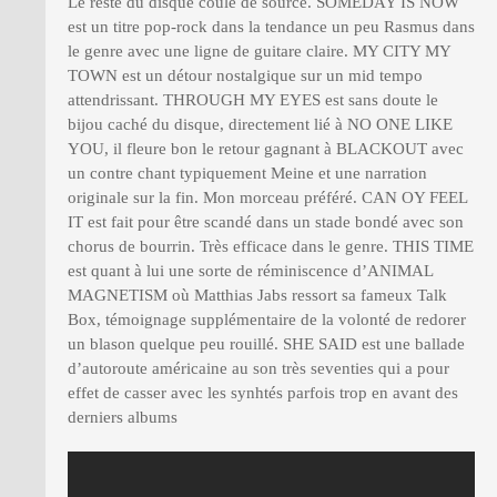
Le reste du disque coule de source. SOMEDAY IS NOW
est un titre pop-rock dans la tendance un peu Rasmus dans
le genre avec une ligne de guitare claire. MY CITY MY
TOWN est un détour nostalgique sur un mid tempo
attendrissant. THROUGH MY EYES est sans doute le
bijou caché du disque, directement lié à NO ONE LIKE
YOU, il fleure bon le retour gagnant à BLACKOUT avec
un contre chant typiquement Meine et une narration
originale sur la fin. Mon morceau préféré. CAN OY FEEL
IT est fait pour être scandé dans un stade bondé avec son
chorus de bourrin. Très efficace dans le genre. THIS TIME
est quant à lui une sorte de réminiscence d’ANIMAL
MAGNETISM où Matthias Jabs ressort sa fameux Talk
Box, témoignage supplémentaire de la volonté de redorer
un blason quelque peu rouillé. SHE SAID est une ballade
d’autoroute américaine au son très seventies qui a pour
effet de casser avec les synhtés parfois trop en avant des
derniers albums