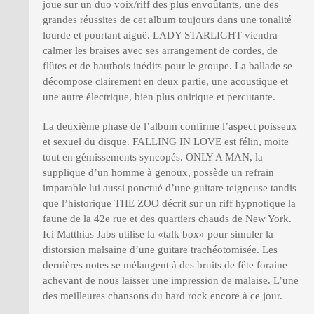
joue sur un duo voix/riff des plus envoûtants, une des
grandes réussites de cet album toujours dans une tonalité
lourde et pourtant aiguë. LADY STARLIGHT viendra
calmer les braises avec ses arrangement de cordes, de
flûtes et de hautbois inédits pour le groupe. La ballade se
décompose clairement en deux partie, une acoustique et
une autre électrique, bien plus onirique et percutante.
La deuxième phase de l’album confirme l’aspect poisseux
et sexuel du disque. FALLING IN LOVE est félin, moite
tout en gémissements syncopés. ONLY A MAN, la
supplique d’un homme à genoux, possède un refrain
imparable lui aussi ponctué d’une guitare teigneuse tandis
que l’historique THE ZOO décrit sur un riff hypnotique la
faune de la 42e rue et des quartiers chauds de New York.
Ici Matthias Jabs utilise la «talk box» pour simuler la
distorsion malsaine d’une guitare trachéotomisée. Les
dernières notes se mélangent à des bruits de fête foraine
achevant de nous laisser une impression de malaise. L’une
des meilleures chansons du hard rock encore à ce jour.