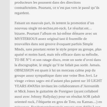
producteurs les poussent dans des directions
contradictoires. Pourtant, ce n’est pas vers le passé qu’ils
regardent.
Faisant un mauvais pari, ils tentent la promotion d’un
nouveau single mi-techno,mi-rock. Le résultat est…
bizarre. Pourtant l’album en lui-même démarre avec un
MYSTERIOUS assez original tant il fourmille de
trouvailles dans son groove évoquant parfois Simple
Minds, sans pourtant renier le style propre au groupe, plus
apaisé et moins hard, mais très efficace dans sa mélodie.
TO BE N°1 et son ratage disco, reste un sorte d’ovni dans
la discographie, le single qu’il ne fallait pas sortir. Jamais.
OBSESSION est quant à lui un morceau calme pop du
groupe assez sympathique dans une veine Bon Jovi. Le
virage «vieux sage» est d’autant plus patent sur 10 LIGHT
YEARS AWAYen invitant les collaborateurs d’Aerosmith
et Mick Jones le guitariste de Foreigner (ayant collaboré
aussi avec Johnny Hallyday) pour un résultat AOR (adult
oriented rock, l’étiquette en gros de Toto, ou Kansas…) en
puissance. Fondamentalement le groupe reste fidèle à son