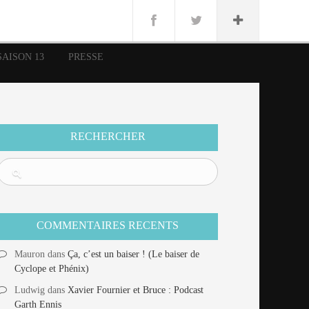
n
Lug
ue
SAISON 13
PRESSE
nce
erman
n
RECHERCHER
COMMENTAIRES RECENTS
Mauron
dans
Ça, c’est un baiser ! (Le baiser de
Cyclope et Phénix)
Ludwig
dans
Xavier Fournier et Bruce : Podcast
Garth Ennis