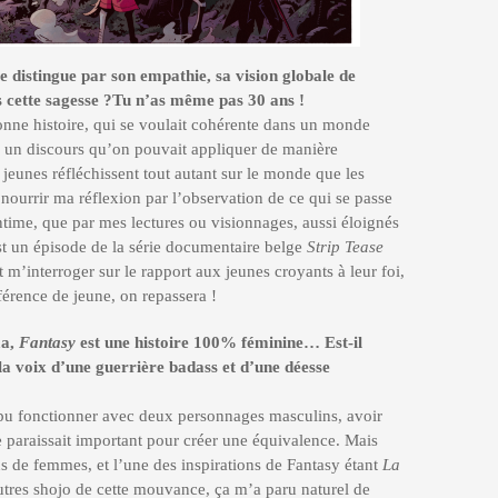
se distingue par son empathie, sa vision globale de
s cette sagesse ?Tu n’as même pas 30 ans !
bonne histoire, qui se voulait cohérente dans un monde
e un discours qu’on pouvait appliquer de manière
 jeunes réfléchissent tout autant sur le monde que les
 nourrir ma réflexion par l’observation de ce qui se passe
ntime, que par mes lectures ou visionnages, aussi éloignés
’est un épisode de la série documentaire belge
Strip Tease
it m’interroger sur le rapport aux jeunes croyants à leur foi,
éférence de jeune, on repassera !
ma,
Fantasy
est une histoire 100% féminine…
Est-il
la voix d’une guerrière badass et d’une déesse
t pu fonctionner avec deux personnages masculins, avoir
araissait important pour créer une équivalence. Mais
us de femmes, et l’une des inspirations de Fantasy étant
La
utres shojo de cette mouvance, ça m’a paru naturel de