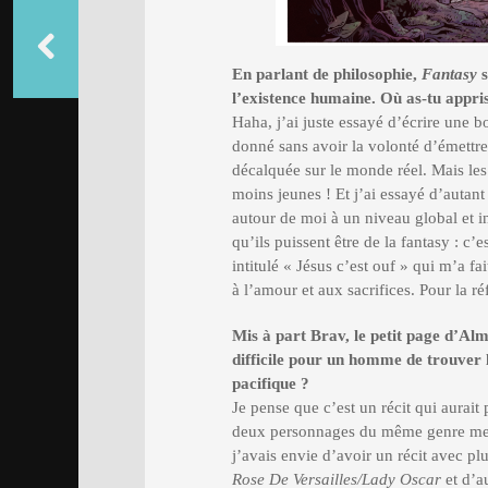
En parlant de philosophie,
Fantasy
l’existence humaine. Où as-tu appri
Haha, j’ai juste essayé d’écrire une 
donné sans avoir la volonté d’émettr
décalquée sur le monde réel. Mais les
moins jeunes ! Et j’ai essayé d’autant
autour de moi à un niveau global et i
qu’ils puissent être de la fantasy : c
intitulé « Jésus c’est ouf » qui m’a fa
à l’amour et aux sacrifices. Pour la r
Mis à part Brav, le petit page d’Al
difficile pour un homme de trouver 
pacifique ?
Je pense que c’est un récit qui aurai
deux personnages du même genre me p
j’avais envie d’avoir un récit avec pl
Rose De Versailles/Lady Oscar
et d’a