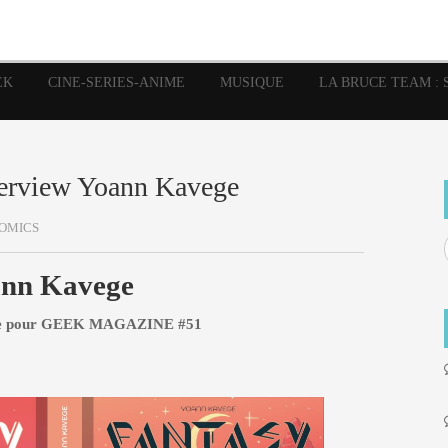
image
Graphic Novel
Glénat
Garth Ennis
JP Nguye
Independants
JB Vu Van
Marvel
Mangas
Musiq
Mattie boy
EK
CINE-SERIES-ANIME
MUSIQUE
LA BRUCE TEAM : 
Panini
Prése
Presse
Patrick Faivre
Rock
Semic
Special Guest
Spidey
Sup
Punisher
Tornado
Urban
xme
Teamup
Vertigo
terview Yoann Kavege
OMICS
nn Kavege
ngale pour GEEK MAGAZINE #51