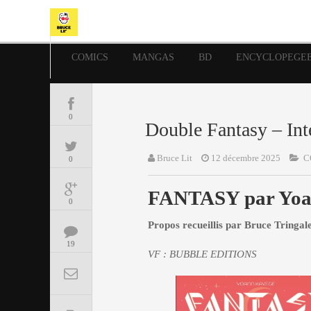
COMICS
MANGAS
BD
ENCYCLOPEGE
0
Double Fantasy – In
Bruce Lit
12 décembre 2025
C
0
FANTASY par Yoa
0
Propos recueillis par Bruce Tri
19
VF : BUBBLE EDITIONS