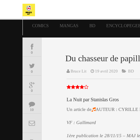
COMICS
MANGAS
BD
ENCYCLOPEGE
0
Du chasseur de papill
Bruce Lit
19 avril 2020
BD
0
0
La Nuit par Stanislas Gros
Un article de
AUTEUR : CYRILLE
10
VF : Gallimard
1ère publication le 28/11/15 – MAJ l