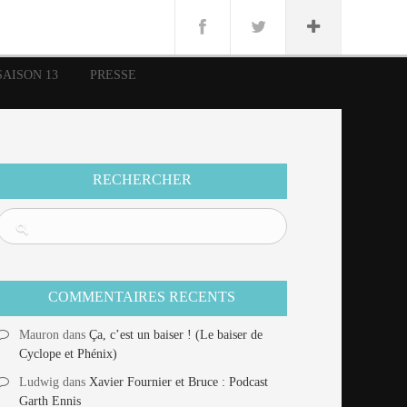
n
Lug
ue
SAISON 13
PRESSE
nce
erman
n
RECHERCHER
COMMENTAIRES RECENTS
Mauron
dans
Ça, c’est un baiser ! (Le baiser de
Cyclope et Phénix)
Ludwig
dans
Xavier Fournier et Bruce : Podcast
Garth Ennis