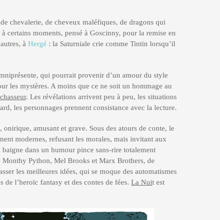
es de chevalerie, de cheveux maléfiques, de dragons qui
i, à certains moments, pensé à Goscinny, pour la remise en
’autres, à
Hergé
: la Saturniale crie comme Tintin lorsqu’il
mniprésente, qui pourrait provenir d’un amour du style
our les mystères. A moins que ce ne soit un hommage au
 chasseur
. Les révélations arrivent peu à peu, les situations
tard, les personnages prennent consistance avec la lecture.
, onirique, amusant et grave. Sous des atours de conte, le
ment modernes, refusant les morales, mais invitant aux
 baigne dans un humour pince sans-rire totalement
tre Monthy Python, Mel Brooks et Marx Brothers, de
passer les meilleures idées, qui se moque des automatismes
s de l’heroïc fantasy et des contes de fées.
La Nui
t est