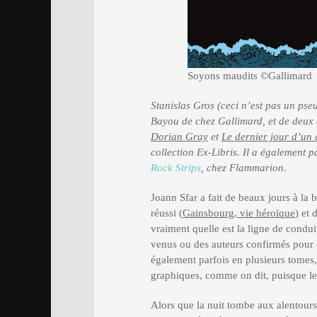
Soyons maudits ©Gallimard
Stanislas Gros (ceci n’est pas un pse
Bayou de chez Gallimard, et de deux a
Dorian Gray
et
Le dernier jour d’u
collection Ex-Libris. Il a également p
Rock Strips
, chez Flammarion.
Joann Sfar a fait de beaux jours à la 
réussi (
Gainsbourg, vie héroïque
) et 
vraiment quelle est la ligne de condui
venus ou des auteurs confirmés pour 
également parfois en plusieurs tom
graphiques, comme on dit, puisque le
Alors que la nuit tombe aux alentours