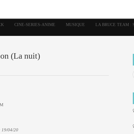
image
Graphic Novel
Glénat
Garth Ennis
JP Nguye
Independants
JB Vu Van
Marvel
Mangas
Musiq
Mattie boy
EK
CINE-SERIES-ANIME
MUSIQUE
LA BRUCE TEAM : 
Panini
Prése
Presse
Patrick Faivre
Rock
Semic
Special Guest
Spidey
Sup
Punisher
Tornado
Urban
xme
Teamup
Vertigo
on (La nuit)
 M
e 19/04/20