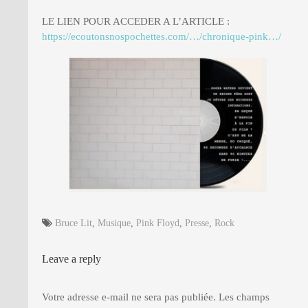
LE LIEN POUR ACCEDER A L’ARTICLE :
https://ecoutonsnospochettes.com/…/chronique-pink…/
PRESSE
Bruce Lit
,
Musique
,
Pink Floyd
,
Presse
,
Rock
Leave a reply
Votre adresse e-mail ne sera pas publiée.
Les champs