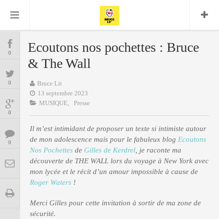
Bruce Lit
Bullshit Detector
Comics
Cyrille M
DC
Daredevil
Dark Horse
Ecoutons nos pochettes : Bruce
COMICS
Delcourt
0
Eddy Vanleffe
Edwige
& The Wall
Encyclopegeek
Figure
Dupont
MANGAS
Replay
Focus
Frank Miller
Garth Ennis
0
Bruce Lit
image
Graphic Novel
Glénat
13 septembre 2023
JP
Independants
JB Vu Van
MUSIQUE,
Presse
BD
Nguyen
Mangas
0
Lug
Marvel
Il m’est intimidant de proposer un texte si intimiste autour
Musique
Mattie boy
ENCYCLOPEGEEK
de mon adolescence mais pour le fabuleux blog
Ecoutons
Panini
0
Presse
Patrick Faivre
Nos Pochettes
de
Gilles de Kerdrel
, je raconte ma
Présence
découverte de THE WALL lors du voyage à New York avec
CINE-SERIES-ANIME
Rock
Semic
Punisher
mon lycée et le récit d’un amour impossible à cause de
Teamup
Special Guest
Spidey
Superman
Roger Waters
!
Tornado
Urban
xmen
Vertigo
MUSIQUE
Merci Gilles pour cette invitation à sortir de ma zone de
sécurité.
LA BRUCE TEAM : SAISON 13