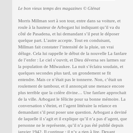
Le bon vieux temps des magazines © Glénat
Morris Millman sort à son tour, entre dans sa voiture, et
roule à la hauteur de Arbogast lui indiquant qu’il va du
côté de Pasadena, et lui demandant s’il peut le déposer
quelque part. L’autre accepte. Tout en conduisant,
Millman fait constater l’intensité de la pluie, un vrai
déluge. Cela lui rappelle le début de la nouvelle La fanfare
de l’enfer : Le ciel s’ouvrit, et Dieu déversa ses larmes sur
la population de Milwaukee. La nuit s’éclaira soudain, et
quelques secondes plus tard, un grondement se fit
entendre. Mais ce n’était pas le tonnerre. Non, c’était un
roulement de tambour, et il annonçait une menace encore
plus terrible que la colère divine… Une fanfare approchait
de la ville. Arbogast le félicite pour sa bonne mémoire. La
conversation s’éteint, et l’agent littéraire la relance en
demandant s’il peut poser une question. Arbogast a deviné
de laquelle il s’agit et il explique qu’il n’a pas d’agent, que
personne ne le représente, qu’il n’a pas été publié depuis
janvier 1942. Il continue : il n’y a rien à lire. Devant