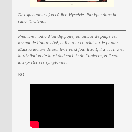
Des spectateurs fous à lier. Hystérie. Panique dans la
salle. © Glénat
Première moitié d’un diptyque, un auteur de pulps est
revenu de l’autre côté, et il a tout couché sur le papier…
Mais la lecture de son livre rend fou. Il sait, il a vu, il a eu
la révélation de la réalité cachée de l’univers, et il sait
interpréter ses symptômes.
BO :