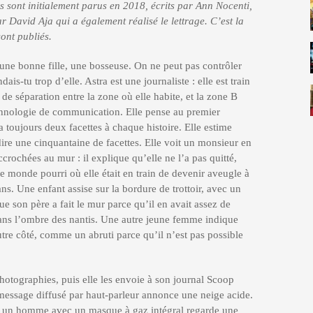
rs sont initialement parus en 2018, écrits par Ann Nocenti,
r David Aja qui a également réalisé le lettrage. C’est la
ont publiés.
it une bonne fille, une bosseuse. On ne peut pas contrôler
dais-tu trop d’elle. Astra est une journaliste : elle est train
e séparation entre la zone où elle habite, et la zone B
echnologie de communication. Elle pense au premier
toujours deux facettes à chaque histoire. Elle estime
dire une cinquantaine de facettes. Elle voit un monsieur en
crochées au mur : il explique qu’elle ne l’a pas quitté,
 ce monde pourri où elle était en train de devenir aveugle à
ans. Une enfant assise sur la bordure de trottoir, avec un
e son père a fait le mur parce qu’il en avait assez de
dans l’ombre des nantis. Une autre jeune femme indique
utre côté, comme un abruti parce qu’il n’est pas possible
otographies, puis elle les envoie à son journal Scoop
 message diffusé par haut-parleur annonce une neige acide.
, un homme avec un masque à gaz intégral regarde une