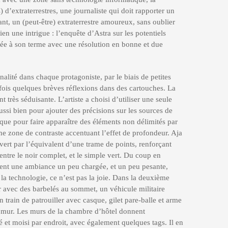
 d’extraterrestres, une journaliste qui doit rapporter un
ant, un (peut-être) extraterrestre amoureux, sans oublier
 bien une intrigue : l’enquête d’Astra sur les potentiels
enée à son terme avec une résolution en bonne et due
nalité dans chaque protagoniste, par le biais de petites
la fois quelques brèves réflexions dans des cartouches. La
t très séduisante. L’artiste a choisi d’utiliser une seule
 aussi bien pour ajouter des précisions sur les sources de
 que pour faire apparaître des éléments non délimités par
ne zone de contraste accentuant l’effet de profondeur. Aja
vert par l’équivalent d’une trame de points, renforçant
ntre le noir complet, et le simple vert. Du coup en
ent une ambiance un peu chargée, et un peu pesante,
a technologie, ce n’est pas la joie. Dans la deuxième
r avec des barbelés au sommet, un véhicule militaire
n train de patrouiller avec casque, gilet pare-balle et arme
 le mur. Les murs de la chambre d’hôtel donnent
 et moisi par endroit, avec également quelques tags. Il en