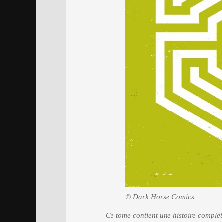
© Dark Horse Comics
Ce tome contient une histoire complèt