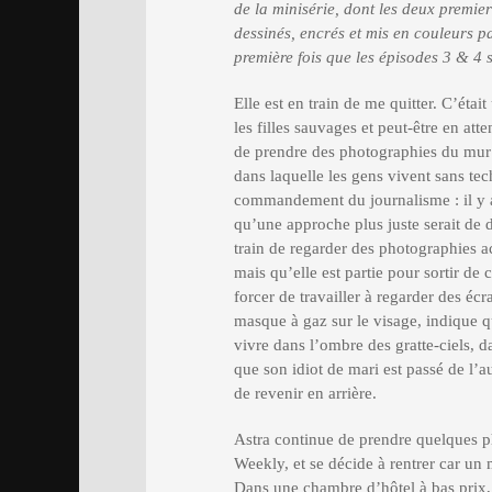
de la minisérie, dont les deux premie
dessinés, encrés et mis en couleurs pa
première fois que les épisodes 3 & 4 s
Elle est en train de me quitter. C’éta
les filles sauvages et peut-être en atten
de prendre des photographies du mur d
dans laquelle les gens vivent sans t
commandement du journalisme : il y a 
qu’une approche plus juste serait de 
train de regarder des photographies ac
mais qu’elle est partie pour sortir de
forcer de travailler à regarder des écr
masque à gaz sur le visage, indique qu
vivre dans l’ombre des gratte-ciels, 
que son idiot de mari est passé de l’a
de revenir en arrière.
Astra continue de prendre quelques ph
Weekly, et se décide à rentrer car un
Dans une chambre d’hôtel à bas prix