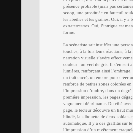
présence probable (mais pas certaines)
scoop, une prostituée en fauteuil roul
les abeilles et les graines. Oui, il y a
extraterrestres. Oui, l’intrigue est m
forme.
La scénariste sait insuffler une person
touches, à la fois leurs réactions, à 
narration visuelle s’avère effectivemen
couleur : un vert de gris. Il s’en sert
lumières, renforçant ainsi l’ombrage,
un trait encré, ou encore pour créer u
renforce de petites zones colorées en 
l’impression d’ombre, dans un degré e
première impression, les pages dégag
vaguement déprimante. Du côté avec l
page, le lecteur découvre un haut mu
blindé, la silhouette de deux soldats e
automatique. Il y a des graffitis sur
l’impression d’un revêtement craquelé