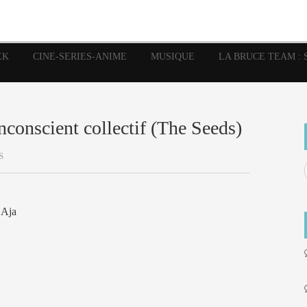
image
Graphic Novel
Glénat
Garth Ennis
JP Nguye
Independants
JB Vu Van
Marvel
Mangas
Musiq
Mattie boy
EK
CINE-SERIES-ANIME
MUSIQUE
LA BRUCE TEAM : 
Panini
Prése
Presse
Patrick Faivre
Rock
Semic
Special Guest
Spidey
Sup
Punisher
Tornado
Urban
xme
Teamup
Vertigo
inconscient collectif (The Seeds)
S
 Aja