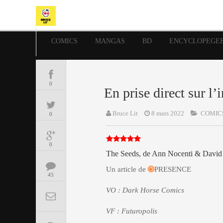
COMICS
MANGAS
BD
ENCYCLOPEGE
0
En prise direct sur l’
Bruce Lit
8 mars 2022
COMIC
0
0
The Seeds, de Ann Nocenti & David
Un article de
PRESENCE
45
VO : Dark Horse Comics
VF : Futuropolis