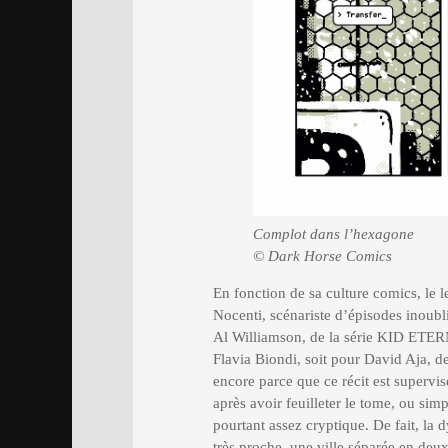
Complot dans l’hexagone
© Dark Horse Comics
En fonction de sa culture comics, le le
Nocenti, scénariste d’épisodes inoubl
Al Williamson, de la série KID ETER
Flavia Biondi, soit pour David Aja, 
encore parce que ce récit est supervisé
après avoir feuilleter le tome, ou sim
pourtant assez cryptique. De fait, la 
très proche, une ville séparée en deu