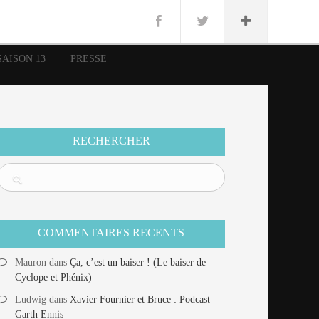
n
Lug
ue
SAISON 13
PRESSE
nce
erman
n
RECHERCHER
COMMENTAIRES RECENTS
Mauron
dans
Ça, c’est un baiser ! (Le baiser de
Cyclope et Phénix)
Ludwig
dans
Xavier Fournier et Bruce : Podcast
Garth Ennis