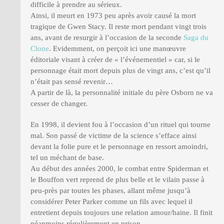
difficile à prendre au sérieux.
Ainsi, il meurt en 1973 peu après avoir causé la mort
tragique de Gwen Stacy. Il reste mort pendant vingt trois
ans, avant de resurgir à l’occasion de la seconde
Saga du
Clone
. Evidemment, on perçoit ici une manœuvre
éditoriale visant à créer de « l’événementiel » car, si le
personnage était mort depuis plus de vingt ans, c’est qu’il
n’était pas sensé revenir…
A partir de là, la personnalité initiale du père Osborn ne va
cesser de changer.
En 1998, il devient fou à l’occasion d’un rituel qui tourne
mal. Son passé de victime de la science s’efface ainsi
devant la folie pure et le personnage en ressort amoindri,
tel un méchant de base.
Au début des années 2000, le combat entre Spiderman et
le Bouffon vert reprend de plus belle et le vilain passe à
peu-près par toutes les phases, allant même jusqu’à
considérer Peter Parker comme un fils avec lequel il
entretient depuis toujours une relation amour/haine. Il finit
néanmoins régulièrement en prison…