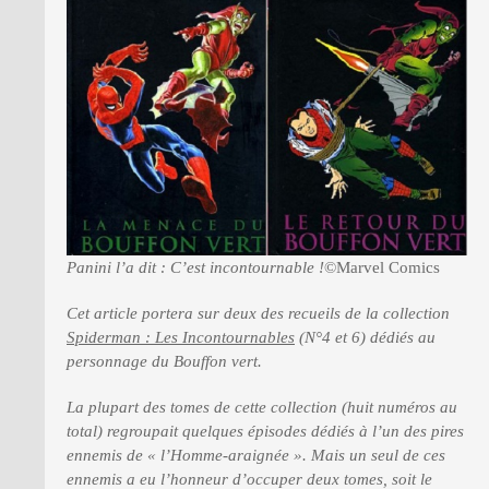
PRESSE
Panini l’a dit : C’est incontournable !
©Marvel Comics
Cet article portera sur deux des recueils de la collection
Spiderman : Les Incontournables
(N°4 et 6) dédiés au
personnage du Bouffon vert.
La plupart des tomes de cette collection (huit numéros au
total) regroupait quelques épisodes dédiés à l’un des pires
ennemis de « l’Homme-araignée ». Mais un seul de ces
ennemis a eu l’honneur d’occuper deux tomes, soit le