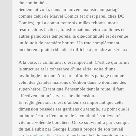
the continuité ».
Seulement voilà, dans un univers mainstream partagé
comme celui de Marvel Comics (et c’est pareil chez DC
Comics), qui a connu trente six milles reboots, morts,
résurrections factices, transformations rétro-continues et
autres paradoxes temporels, la dite-continuité est devenue
un foutoir de première bourre. Un truc complètement
incohérent, plutôt ridicule et difficile à prendre au sérieux.
A la base, la continuité, c’est important. C’est ce qui forme
la structure et la cohérence d’une série, voire d’une
mythologie lorsque l’on parle d’univers partagé comme
celui des grandes maisons d’édition dans le domaine des
super-héros. Et tant que l’ensemble tient la route, il faut
effectivement préserver cette dimension.
En règle générale, c’est d’ailleurs si important que cette
dimension possède ses gardiens du temple, au point que le
moindre écart à l’encontre de la continuité soulève très
vite une volée de boucliers. On se souviendra par exemple
du taulé subit par George Lucas à propos de son travail
sur la
prélogie Star Wars
, dans laquelle il intégrait tout un