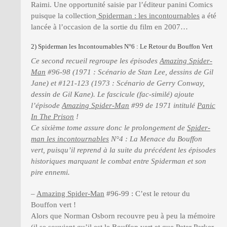
Raimi. Une opportunité saisie par l’éditeur panini Comics
puisque la collection
Spiderman : les incontournables
a été
lancée à l’occasion de la sortie du film en 2007…
2) Spiderman les Incontournables N°6 : Le Retour du Bouffon Vert
Ce second recueil regroupe les épisodes
Amazing Spider-
Man
#96-98 (1971 : Scénario de Stan Lee, dessins de Gil
Jane) et #121-123 (1973 : Scénario de Gerry Conway,
dessin de Gil Kane). Le fascicule (fac-similé) ajoute
l’épisode
Amazing Spider-Man
#99 de 1971 intitulé
Panic
In The Prison
!
Ce sixième tome assure donc le prolongement de
Spider-
man les incontournables
N°4 : La Menace du Bouffon
vert, puisqu’il reprend à la suite du précédent les épisodes
historiques marquant le combat entre Spiderman et son
pire ennemi.
–
Amazing Spider-Man
#96-99 : C’est le retour du
Bouffon vert !
Alors que Norman Osborn recouvre peu à peu la mémoire
(il se souvient qu’il est le Bouffon vert et que Peter Parker