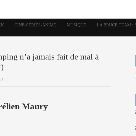
image
Graphic Novel
Glénat
Garth Ennis
JP Nguye
Independants
JB Vu Van
Marvel
Mangas
Musiq
Mattie boy
EK
CINE-SERIES-ANIME
MUSIQUE
LA BRUCE TEAM : 
Panini
Prése
Presse
Patrick Faivre
Rock
Semic
Special Guest
Spidey
Sup
Punisher
Tornado
Urban
xme
Teamup
Vertigo
ping n’a jamais fait de mal à
y)
BD
rélien Maury