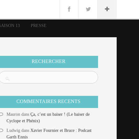
n
Lug
ue
SAISON 13
PRESSE
nce
erman
n
RECHERCHER
COMMENTAIRES RECENTS
Mauron
dans
Ça, c’est un baiser ! (Le baiser de
Cyclope et Phénix)
Ludwig
dans
Xavier Fournier et Bruce : Podcast
Garth Ennis