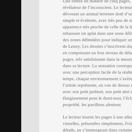
Une entrée en matière de cinq pages, 
révélateur de l‘inconscient. Le lecteur
dévorant un animal terrestre doté d’un
simple et évidente, avec très peu de m
apparence très proche de celle de la 
rehausser un aplat dans une zone délimi
des zones délimitées pour indiquer un 
de Lenny. Les dessins s’inscrivent dan
en comprenant un bon niveau de détails
pages, très satisfaisante dans la mes
dans sa lecture. La sensation correspo
avec une perception facile de la réal
temps, chaque environnement s’avère 
l’artiste représente, en vue de dessus
avec son petit jardinet, son petit abri
élargissement pour le demi-tour, l’écla
propriété, les pavillons alentour.
Le lecteur tourne les pages à une all
visuelles, présentées simplement, évid
détails, en s’immergeant dans certains