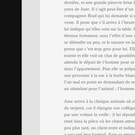
derrière, et une grande pieuvre brise 
yeux de June. Il s’agit peut-être d’un
compagnon Brad qui lui demande si ell
veste. Il peste que s’il arrive à l’heur
lui indique qu’elles sont sur la table. 
éternue fortement, sous l’effet d’une 
se détendre un peu, et le rassure en lui
pense que c’est trop gros pour lui. Ell
tourne et elle voit un chat de gouttièr
attendu le départ de l’homme pour se fa
dans l’appartement. Puis elle se prépa
une personne à la rue à la barbe blanc
l’air mal en point en demandant de ses
un stimulant pour l’animal ; l’homme 
June arrive à la clinique animale où el
du serpent, car il répugne son collègue
par une voiture la veille : il lui répo
rend dans la pièce où les chiens atten
peu plus tard, un client entre et indiq
a saccagé leur fauteuil. Sans se retou