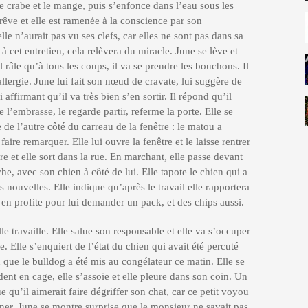
le crabe et le mange, puis s’enfonce dans l’eau sous les
 rêve et elle est ramenée à la conscience par son
e n’aurait pas vu ses clefs, car elles ne sont pas dans sa
e à cet entretien, cela relèvera du miracle. June se lève et
Il râle qu’à tous les coups, il va se prendre les bouchons. Il
allergie. June lui fait son nœud de cravate, lui suggère de
 affirmant qu’il va très bien s’en sortir. Il répond qu’il
e l’embrasse, le regarde partir, referme la porte. Elle se
e de l’autre côté du carreau de la fenêtre : le matou a
ire remarquer. Elle lui ouvre la fenêtre et le laisse rentrer
re et elle sort dans la rue. En marchant, elle passe devant
he, avec son chien à côté de lui. Elle tapote le chien qui a
 nouvelles. Elle indique qu’après le travail elle rapportera
en profite pour lui demander un pack, et des chips aussi.
le travaille. Elle salue son responsable et elle va s’occuper
. Elle s’enquiert de l’état du chien qui avait été percuté
nd que le bulldog a été mis au congélateur ce matin. Elle se
dent en cage, elle s’assoie et elle pleure dans son coin. Un
ue qu’il aimerait faire dégriffer son chat, car ce petit voyou
rner, June se montre surprise que le monsieur ne savait pas