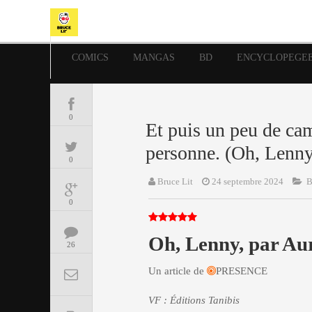
COMICS
MANGAS
BD
ENCYCLOPEGE
0
Et puis un peu de cam
personne. (Oh, Lenn
0
Bruce Lit
24 septembre 2024
0
Oh, Lenny, par Au
26
Un article de
PRESENCE
VF : Éditions Tanibis