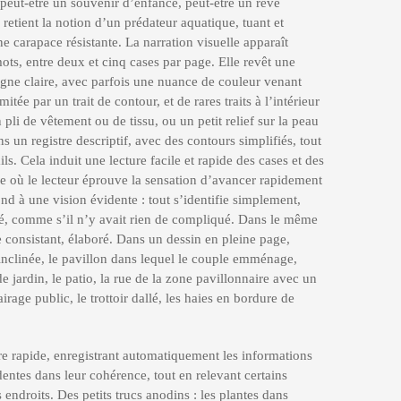
peut-être un souvenir d’enfance, peut-être un rêve
 retient la notion d’un prédateur aquatique, tuant et
e carapace résistante. La narration visuelle apparaît
ots, entre deux et cinq cases par page. Elle revêt une
ligne claire, avec parfois une nuance de couleur venant
tée par un trait de contour, et de rares traits à l’intérieur
pli de vêtement ou de tissu, ou un petit relief sur la peau
s un registre descriptif, avec des contours simplifiés, tout
. Cela induit une lecture facile et rapide des cases et des
ure où le lecteur éprouve la sensation d’avancer rapidement
nd à une vision évidente : tout s’identifie simplement,
ité, comme s’il n’y avait rien de compliqué. Dans le même
consistant, élaboré. Dans un dessin en pleine page,
 inclinée, le pavillon dans lequel le couple emménage,
 de jardin, le patio, la rue de la zone pavillonnaire avec un
irage public, le trottoir dallé, les haies en bordure de
ure rapide, enregistrant automatiquement les informations
entes dans leur cohérence, tout en relevant certains
 endroits. Des petits trucs anodins : les plantes dans