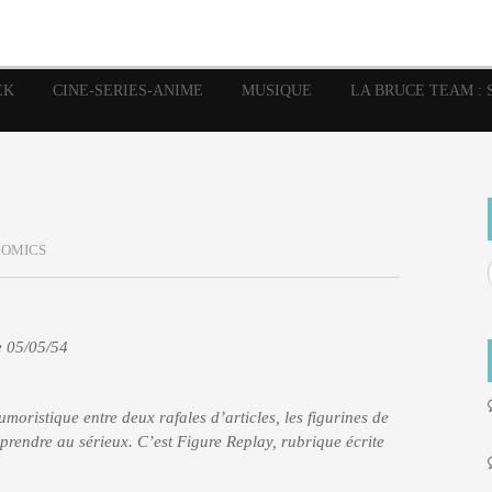
image
Graphic Novel
Glénat
Garth Ennis
JP Nguye
Independants
JB Vu Van
Marvel
Mangas
Musiq
Mattie boy
EK
CINE-SERIES-ANIME
MUSIQUE
LA BRUCE TEAM : 
Panini
Prése
Presse
Patrick Faivre
Rock
Semic
Special Guest
Spidey
Sup
Punisher
Tornado
Urban
xme
Teamup
Vertigo
COMICS
e 05/05/54
moristique entre deux rafales d’articles, les figurines de
prendre au sérieux. C’est Figure Replay, rubrique écrite