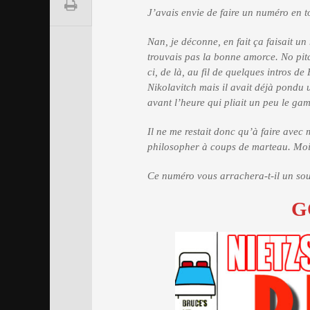
J’avais envie de faire un numéro en t
Nan, je déconne, en fait ça faisait u
trouvais pas la bonne amorce. No pitc
ci, de là, au fil de quelques intros 
Nikolavitch mais il avait déjà pondu 
avant l’heure qui pliait un peu le gam
Il ne me restait donc qu’à faire ave
philosopher à coups de marteau. Moi, 
Ce numéro vous arrachera-t-il un sour
G