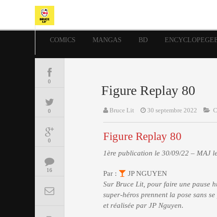
COMICS
MANGAS
BD
ENCYCLOPEGE
0
Figure Replay 80
Bruce Lit
30 septembre 2022
0
Figure Replay 80
0
1ère publication le 30/09/22 – MAJ l
16
Par :
JP NGUYEN
Sur Bruce Lit, pour faire une pause hu
super-héros prennent la pose sans se 
et réalisée par JP Nguyen.