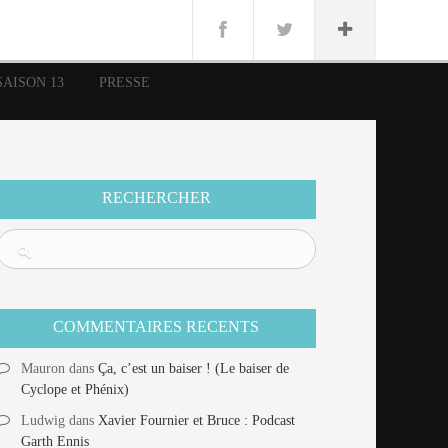
n
Lug
ue
SAISON 13
PRESSE
nce
erman
n
RECHERCHER
COMMENTAIRES RECENTS
Mauron
dans
Ça, c’est un baiser ! (Le baiser de
Cyclope et Phénix)
Ludwig
dans
Xavier Fournier et Bruce : Podcast
Garth Ennis