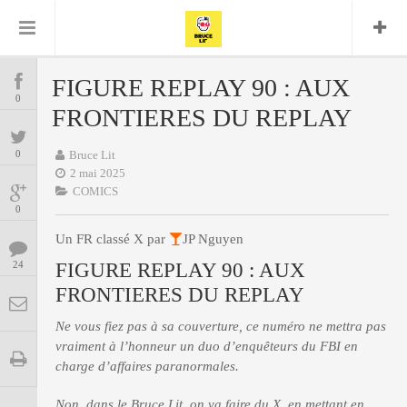
Bruce Lit
Bullshit Detector
Comics
Cyrille M
DC
Daredevil
Dark Horse
FIGURE REPLAY 90 : AUX
COMICS
Delcourt
0
Eddy Vanleffe
Edwige
FRONTIERES DU REPLAY
Encyclopegeek
Figure
Dupont
MANGAS
Replay
Focus
Frank Miller
Garth Ennis
0
Bruce Lit
image
Graphic Novel
Glénat
2 mai 2025
JP
Independants
JB Vu Van
COMICS
BD
Nguyen
Mangas
0
Lug
Marvel
Un FR classé X par
Musique
JP Nguyen
Mattie boy
ENCYCLOPEGEEK
Panini
24
FIGURE REPLAY 90 : AUX
Presse
Patrick Faivre
FRONTIERES DU REPLAY
Présence
CINE-SERIES-ANIME
Rock
Semic
Punisher
Teamup
Special Guest
Spidey
Superman
Ne vous fiez pas à sa couverture, ce numéro ne mettra pas
Tornado
Urban
xmen
vraiment à l’honneur un duo d’enquêteurs du FBI en
Vertigo
MUSIQUE
charge d’affaires paranormales.
Non, dans le Bruce Lit, on va faire du X, en mettant en
LA BRUCE TEAM : SAISON 13