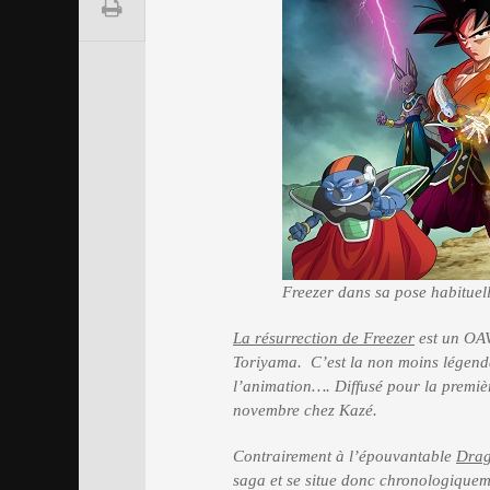
Freezer dans sa pose habituel
La résurrection de Freezer
est un OAV
Toriyama. C’est la non moins légenda
l’animation…. Diffusé pour la premiè
novembre chez Kazé.
Contrairement à l’épouvantable
Drag
saga et se situe donc chronologique