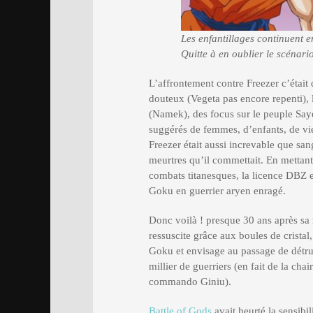
Les enfantillages continuent e
Quitte à en oublier le scénar
L’affrontement contre Freezer c’étai
douteux (Vegeta pas encore repenti), l
(Namek), des focus sur le peuple Saye
suggérés de femmes, d’enfants, de vie
Freezer était aussi increvable que sa
meurtres qu’il commettait. En mettant
combats titanesques, la licence DBZ e
Goku en guerrier aryen enragé.
Donc voilà ! presque 30 ans après sa 
ressuscite grâce aux boules de crista
Goku et envisage au passage de détrui
millier de guerriers (en fait de la chai
commando Giniu).
Battle of Gods
avait heurté la sensibi