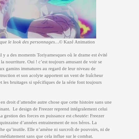
 que le look des personnages…
© Kazé Animation
 il y a des moments Toriyamesques où le drame est évité
la nourriture. Oui ! c’est toujours amusant de voir se
x gamins immatures au regard de leur niveau de
estruction et son acolyte apportent un vent de fraîcheur
t les bruitages si spécifiques de la série font toujours
en droit d’attendre autre chose que cette histoire sans une
inant. Le design de Freezer reprend intégralement celui
La gestion des forces en puissance est
cheatée
: Freezer
e quinzaine d’années entrainement de nos héros. La
e qu’inutile. Elle n’amène ni surcroît de pouvoirs, ni de
mmédiatement sans que cela influe sur le combat.