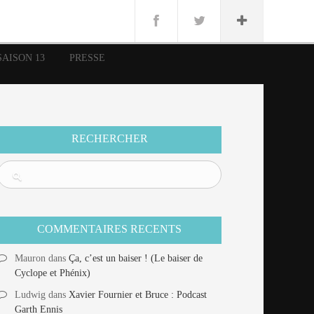
n
Lug
ue
SAISON 13
PRESSE
nce
erman
n
RECHERCHER
COMMENTAIRES RECENTS
Mauron
dans
Ça, c’est un baiser ! (Le baiser de
Cyclope et Phénix)
Ludwig
dans
Xavier Fournier et Bruce : Podcast
Garth Ennis