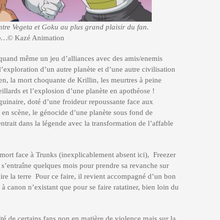
ntre Vegeta et Goku au plus grand plaisir du fan.
io…
© Kazé Animation
t quand même un jeu d’alliances avec des amis/enemis
’exploration d’un autre planète et d’une autre civilisation
n, la mort choquante de Krillin, les meurtres à peine
illards et l’explosion d’une planète en apothéose !
nguinaire, doté d’une froideur repoussante face aux
 en scène, le génocide d’une planète sous fond de
ntrait dans la légende avec la transformation de l’affable
mort face à Trunks (inexplicablement absent ici), Freezer
l, s’entraîne quelques mois pour prendre sa revanche sur
re la terre Pour ce faire, il revient accompagné d’un bon
r à canon n’existant que pour se faire ratatiner, bien loin du
lité de certains fans non en matière de violence mais sur la