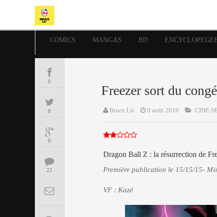
COMICS
MANGAS
BD
ENCYCLOPEGE
0
Freezer sort du congé
Bruce Lit
9 août 2016
CINE-S
0
0
Dragon Ball Z : la résurrection de F
Première publication le 15/15/15- Mis
22
VF : Kazé