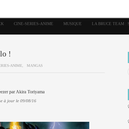
image
Graphic Novel
Glénat
Garth Ennis
JP Nguye
Independants
JB Vu Van
Marvel
Mangas
Musiq
Mattie boy
EK
CINE-SERIES-ANIME
MUSIQUE
LA BRUCE TEAM : 
Panini
Prése
Presse
Patrick Faivre
Rock
Semic
Special Guest
Spidey
Sup
Punisher
Tornado
Urban
xme
Teamup
Vertigo
lo !
ERIES-ANIME,
MANGAS
reezer par Akira Toriyama
e à jour le 09/08/16