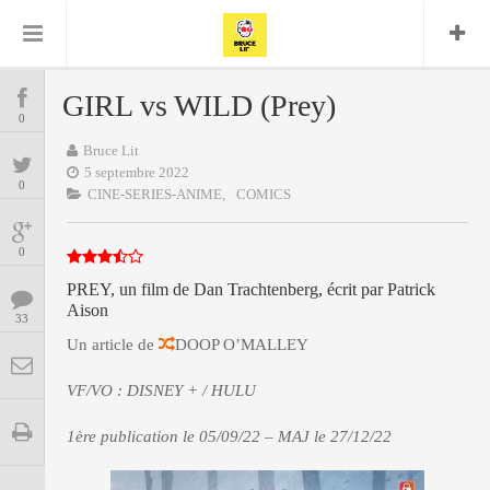
Bruce Lit
Bullshit Detector
Comics
Cyrille M
DC
Daredevil
Dark Horse
GIRL vs WILD (Prey)
COMICS
Delcourt
0
Eddy Vanleffe
Edwige
Encyclopegeek
Figure
Dupont
Bruce Lit
MANGAS
Replay
Focus
Frank Miller
Garth Ennis
5 septembre 2022
0
image
Graphic Novel
Glénat
CINE-SERIES-ANIME,
COMICS
JP
Independants
JB Vu Van
BD
Nguyen
Mangas
0
Lug
Marvel
Musique
PREY, un film de Dan Trachtenberg, écrit par Patrick
Mattie boy
ENCYCLOPEGEEK
Aison
Panini
33
Presse
Patrick Faivre
Un article de
DOOP O’MALLEY
Présence
CINE-SERIES-ANIME
Rock
Semic
Punisher
Teamup
Special Guest
VF/VO : DISNEY + / HULU
Spidey
Superman
Tornado
Urban
xmen
Vertigo
MUSIQUE
1ère publication le 05/09/22 – MAJ le 27/12/22
LA BRUCE TEAM : SAISON 13