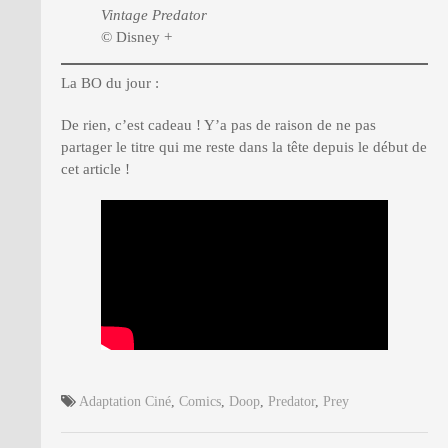
Vintage Predator
© Disney +
La BO du jour :
De rien, c’est cadeau ! Y’a pas de raison de ne pas
partager le titre qui me reste dans la tête depuis le début de
cet article !
Adaptation Ciné
,
Comics
,
Doop
,
Predator
,
Prey